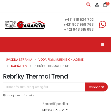
search
person_outline
shopping_bag
0
+421 918 524 702
+421 907 958 768
+421 948 615 083
ÚVODNÁ STRÁNKA
VODA, PLYN, KÚRENIE, CHLADENIE
RADIÁTORY
REBRÍKY THERMAL TREND
Rebríky Thermal Trend
Vyhľadať
zadajte min. 3 znaky
Zoradiť podľa:
Názvu: A - Z
