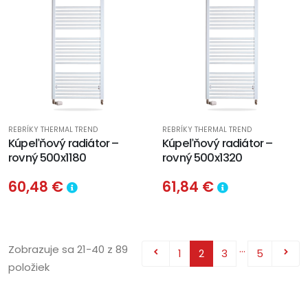
REBRÍKY THERMAL TREND
REBRÍKY THERMAL TREND
Kúpeľňový radiátor –
Kúpeľňový radiátor –
rovný 500x1180
rovný 500x1320
60,48 €
61,84 €
…
Zobrazuje sa 21-40 z 89
1
2
3
5


položiek