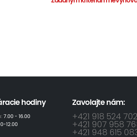
Zadaným kritériám nevyhovuj
áracie hodiny
Zavolajte nám:
+421 918 524 70
a:
7.00 - 16.00
+421 907 958 76
00-12.00
+421 948 615 08