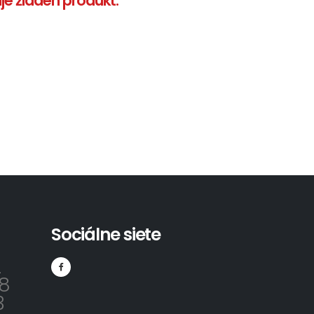
e žiaden produkt.
Sociálne siete
2
8
3