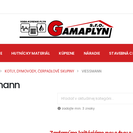
IE
HUTNÍCKY MATERIÁL
KÚPEĽNE
NÁRADIE
STAVEBNÁ C
KOTLY, DYMOVODY, ČERPADLOVÉ SKUPINY
VIESSMANN
mann
zadajte min. 3 znaky