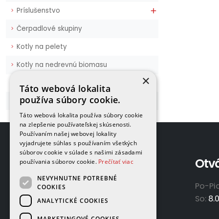
Príslušenstvo

Čerpadlové skupiny
Kotly na pelety
Kotly na nedrevnú biomasu
×
MODRATHERM
Táto webová lokalita
používa súbory cookie.
Plynové vykurovacie telesá
Táto webová lokalita používa súbory cookie
na zlepšenie používateľskej skúsenosti.
Používaním našej webovej lokality
vyjadrujete súhlas s používaním všetkých
súborov cookie v súlade s našimi zásadami
Adresa
Otv
používania súborov cookie.
Prečítať viac
NEVYHNUTNE POTREBNÉ
GAMAPLYN s.r.o.
Po-Pi
COOKIES
Železničná 570/8
So:
8.
ANALYTICKÉ COOKIES
922 02 Krakovany
MARKETINGOVÉ COOKIES