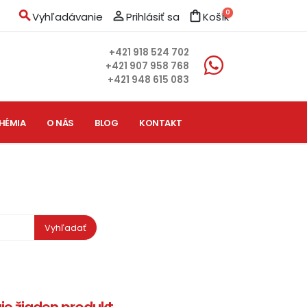
search
person_outline
shopping_bag
0
Vyhľadávanie
Prihlásiť sa
Košík
+421 918 524 702
+421 907 958 768
+421 948 615 083
HÉMIA
O NÁS
BLOG
KONTAKT
Vyhľadať