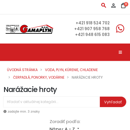
search
person_outline
shopping_bag
0
+421 918 524 702
+421 907 958 768
+421 948 615 083
ÚVODNÁ STRÁNKA
VODA, PLYN, KÚRENIE, CHLADENIE
ČERPADLÁ, PONORKY, VODÁRNE
NARÁŽACIE HROTY
Narážacie hroty
Vyhľadať
zadajte min. 3 znaky
Zoradiť podľa:
Názvu: A - Z
