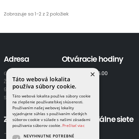
Zobrazuje sa 1-2 z 2 položiek
Adresa
Otváracie hodiny
×
GAMAPLYN s.r.o.
Po-Pia:
7.00 - 16.00
Táto webová lokalita
Železničná 570/8
So:
8.00-12.00
používa súbory cookie.
922 02 Krakovany
Táto webová lokalita používa súbory cookie
Slovensko
na zlepšenie používateľskej skúsenosti.
Používaním našej webovej lokality
vyjadrujete súhlas s používaním všetkých
Zavolajte nám:
Sociálne siete
súborov cookie v súlade s našimi zásadami
používania súborov cookie.
Prečítať viac
+421 918 524 702
NEVYHNUTNE POTREBNÉ