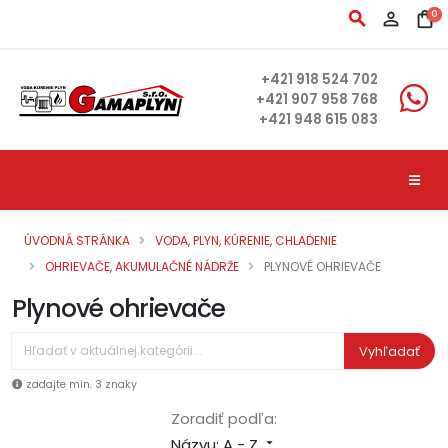
search
person_outline
shopping_bag
0
+421 918 524 702
+421 907 958 768
+421 948 615 083
ÚVODNÁ STRÁNKA
VODA, PLYN, KÚRENIE, CHLADENIE
OHRIEVAČE, AKUMULAČNÉ NÁDRŽE
PLYNOVÉ OHRIEVAČE
Plynové ohrievače
Vyhľadať
zadajte min. 3 znaky
Zoradiť podľa:
Názvu: A - Z
