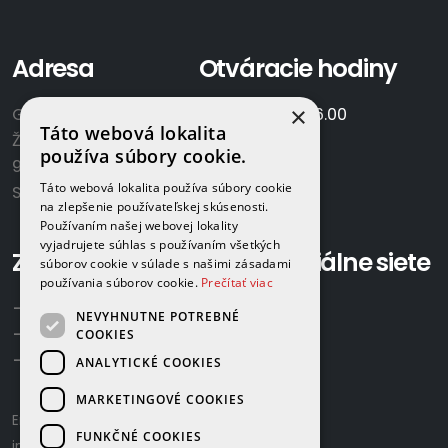
Adresa
Otváracie hodiny
×
GAMAPLYN s.r.o.
Po-Pia:
7.00 - 16.00
Táto webová lokalita
Železničná 570/8
So:
8.00-12.00
používa súbory cookie.
922 02 Krakovany
Táto webová lokalita používa súbory cookie
Slovensko
na zlepšenie používateľskej skúsenosti.
Používaním našej webovej lokality
vyjadrujete súhlas s používaním všetkých
Zavolajte nám:
Sociálne siete
súborov cookie v súlade s našimi zásadami
používania súborov cookie.
Prečítať viac
+421 918 524 702
NEVYHNUTNE POTREBNÉ
+421 907 958 768
COOKIES
+421 948 615 083
ANALYTICKÉ COOKIES
MARKETINGOVÉ COOKIES
Email us:
gamaplyn@gamaplyn.sk
FUNKČNÉ COOKIES
info@gamaplyn.sk