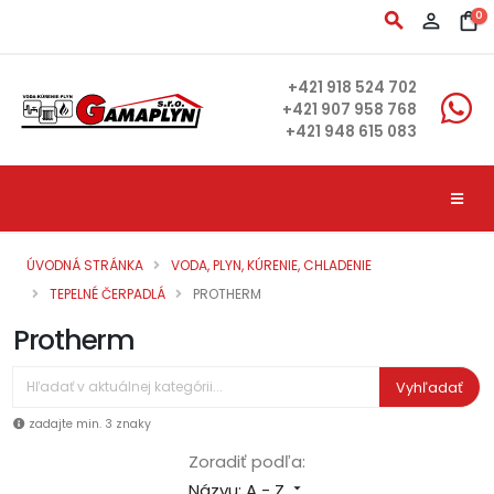
search
person_outline
shopping_bag
0
+421 918 524 702
+421 907 958 768
+421 948 615 083
ÚVODNÁ STRÁNKA
VODA, PLYN, KÚRENIE, CHLADENIE
TEPELNÉ ČERPADLÁ
PROTHERM
Protherm
Vyhľadať
zadajte min. 3 znaky
Zoradiť podľa:
Názvu: A - Z
