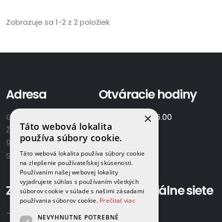
Zobrazuje sa 1-2 z 2 položiek
Adresa
Otváracie hodiny
×
GAMAPLYN s.r.o.
Po-Pia:
7.00 - 16.00
Táto webová lokalita
Železničná 570/8
So:
8.00-12.00
používa súbory cookie.
922 02 Krakovany
Táto webová lokalita používa súbory cookie
Slovensko
na zlepšenie používateľskej skúsenosti.
Používaním našej webovej lokality
vyjadrujete súhlas s používaním všetkých
Zavolajte nám:
Sociálne siete
súborov cookie v súlade s našimi zásadami
používania súborov cookie.
Prečítať viac
+421 918 524 702
NEVYHNUTNE POTREBNÉ