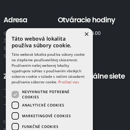
Adresa
Otváracie hodiny
×
GAMAPLYN s.r.o.
Po-Pia:
7.00 - 16.00
Táto webová lokalita
Železničná 570/8
So:
8.00-12.00
používa súbory cookie.
922 02 Krakovany
Táto webová lokalita používa súbory cookie
Slovensko
na zlepšenie používateľskej skúsenosti.
Používaním našej webovej lokality
vyjadrujete súhlas s používaním všetkých
Zavolajte nám:
Sociálne siete
súborov cookie v súlade s našimi zásadami
používania súborov cookie.
Prečítať viac
+421 918 524 702
NEVYHNUTNE POTREBNÉ
+421 907 958 768
COOKIES
+421 948 615 083
ANALYTICKÉ COOKIES
MARKETINGOVÉ COOKIES
Email us:
gamaplyn@gamaplyn.sk
FUNKČNÉ COOKIES
info@gamaplyn.sk