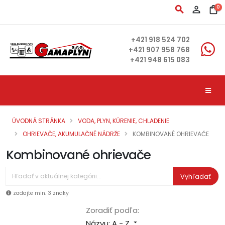
search
person_outline
shopping_bag
0
+421 918 524 702
+421 907 958 768
+421 948 615 083
ÚVODNÁ STRÁNKA
VODA, PLYN, KÚRENIE, CHLADENIE
OHRIEVAČE, AKUMULAČNÉ NÁDRŽE
KOMBINOVANÉ OHRIEVAČE
Kombinované ohrievače
Vyhľadať
zadajte min. 3 znaky
Zoradiť podľa:
Názvu: A - Z
