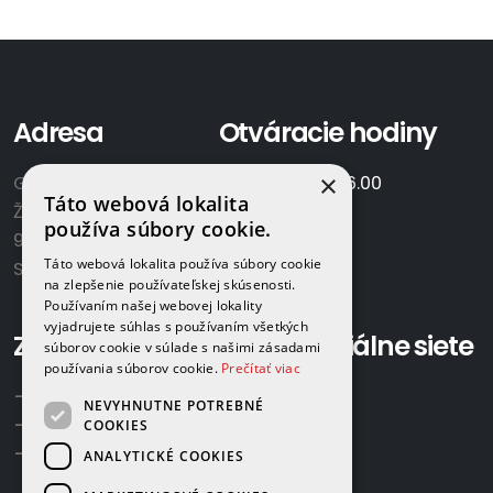
Adresa
Otváracie hodiny
×
GAMAPLYN s.r.o.
Po-Pia:
7.00 - 16.00
Táto webová lokalita
Železničná 570/8
So:
8.00-12.00
používa súbory cookie.
922 02 Krakovany
Táto webová lokalita používa súbory cookie
Slovensko
na zlepšenie používateľskej skúsenosti.
Používaním našej webovej lokality
vyjadrujete súhlas s používaním všetkých
Zavolajte nám:
Sociálne siete
súborov cookie v súlade s našimi zásadami
používania súborov cookie.
Prečítať viac
+421 918 524 702
NEVYHNUTNE POTREBNÉ
+421 907 958 768
COOKIES
+421 948 615 083
ANALYTICKÉ COOKIES