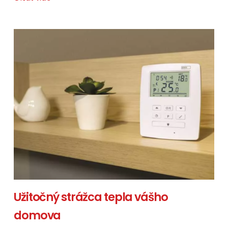
Užitočný strážca tepla vášho
domova