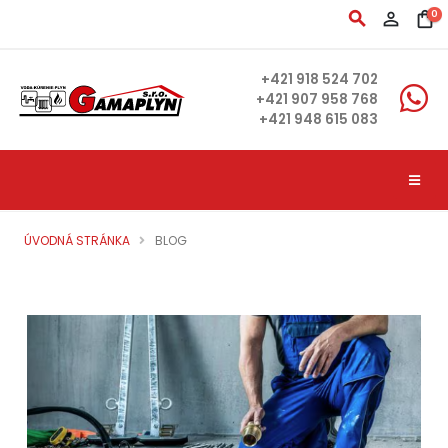
search
person_outline
shopping_bag
0
+421 918 524 702
+421 907 958 768
+421 948 615 083
ÚVODNÁ STRÁNKA
BLOG