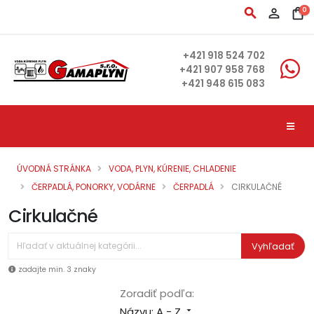
search
person_outline
shopping_bag
0
+421 918 524 702
+421 907 958 768
+421 948 615 083
ÚVODNÁ STRÁNKA
VODA, PLYN, KÚRENIE, CHLADENIE
ČERPADLÁ, PONORKY, VODÁRNE
ČERPADLÁ
CIRKULAČNÉ
Cirkulačné
Vyhľadať
zadajte min. 3 znaky
Zoradiť podľa:
Názvu: A - Z
