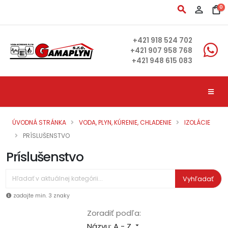
search
person_outline
shopping_bag
0
+421 918 524 702
+421 907 958 768
+421 948 615 083
ÚVODNÁ STRÁNKA
VODA, PLYN, KÚRENIE, CHLADENIE
IZOLÁCIE
PRÍSLUŠENSTVO
Príslušenstvo
Vyhľadať
zadajte min. 3 znaky
Zoradiť podľa:
Názvu: A - Z
