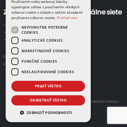
Používaním našej webovej lokality
vyjadrujete súhlas s používaním všetkých
Zavolajte nám:
Sociálne siete
súborov cookie v súlade s našimi zásadami
používania súborov cookie.
Prečítať viac
+421 918 524 702
NEVYHNUTNE POTREBNÉ
+421 907 958 768
COOKIES
+421 948 615 083
ANALYTICKÉ COOKIES
MARKETINGOVÉ COOKIES
Email us:
gamaplyn@gamaplyn.sk
FUNKČNÉ COOKIES
info@gamaplyn.sk
NEKLASIFIKOVANÉ COOKIES
PRIJAŤ VŠETKO
ODMIETNUŤ VŠETKO
developed by
© 2026 |
Zásady ochrany osobných údajov
ZOBRAZIŤ PODROBNOSTI