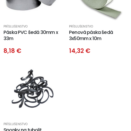
PRÍSLUŠENSTVO
PRÍSLUŠENSTVO
Páska PVC šedá 30mm x
Penová páska šedá
33m
3x50mm x 10m
8,18 €
14,32 €
PRÍSLUŠENSTVO
Sponky na tubolit