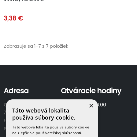
3,38 €
Zobrazuje sa 1-7 z 7 položiek
Adresa
Otváracie hodiny
×
GAMAPLYN s.r.o.
Po-Pia:
7.00 - 16.00
Táto webová lokalita
Železničná 570/8
So:
8.00-12.00
používa súbory cookie.
922 02 Krakovany
Táto webová lokalita používa súbory cookie
Slovensko
na zlepšenie používateľskej skúsenosti.