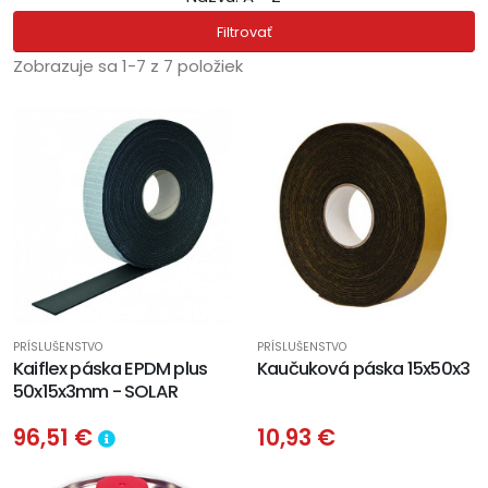
Filtrovať
Zobrazuje sa 1-7 z 7 položiek
PRÍSLUŠENSTVO
PRÍSLUŠENSTVO
Kaiflex páska EPDM plus
Kaučuková páska 15x50x3
50x15x3mm - SOLAR
96,51 €
10,93 €