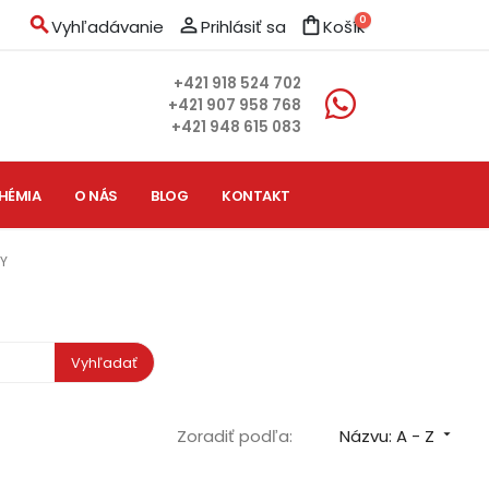
search
person_outline
shopping_bag
0
Vyhľadávanie
Prihlásiť sa
Košík
+421 918 524 702
+421 907 958 768
+421 948 615 083
HÉMIA
O NÁS
BLOG
KONTAKT
TY
Vyhľadať
Zoradiť podľa:
Názvu: A - Z
