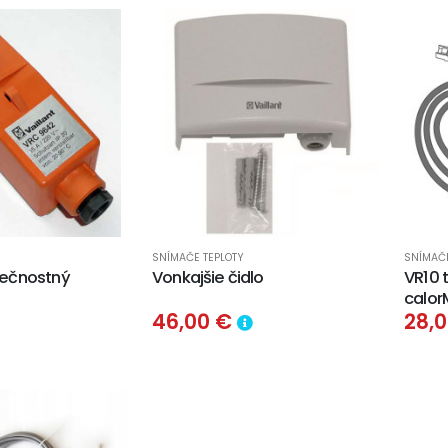
SNÍMAČE TEPLOTY
SNÍMAČE
pečnostný
Vonkajšie čidlo
VR10 
calor
46,00 €
28,