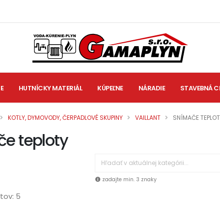
IE
HUTNÍCKY MATERIÁL
KÚPEĽNE
NÁRADIE
STAVEBNÁ C
KOTLY, DYMOVODY, ČERPADLOVÉ SKUPINY
VAILLANT
SNÍMAČE TEPLO
e teploty
zadajte min. 3 znaky
tov: 5