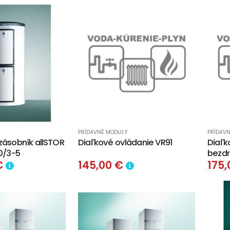
PRÍDAVNÉ MODULY
PRÍDAV
ásobník allSTOR
Diaľkové ovládanie VR91
Diaľk
0/3-5
bezd
€
145,00 €
175