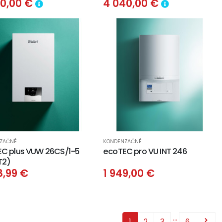
00,00 €
4 040,00 €
ZAČNÉ
KONDENZAČNÉ
C plus VUW 26CS/1-5
ecoTEC pro VU INT 246
T2)
8,99 €
1 949,00 €
…
1
2
3
6
