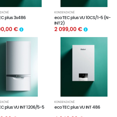
ZAČNÉ
KONDENZAČNÉ
C plus 3x486
ecoTEC plus VU 10CS/1-5 (N-
INT2)
00,00 €
2 099,00 €
ZAČNÉ
KONDENZAČNÉ
C plus VU INT 1206/5-5
ecoTEC plus VU INT 486