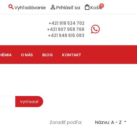
search
person_outline
shopping_bag
0
Vyhľadávanie
Prihlásiť sa
Košík
+421 918 524 702
+421 907 958 768
+421 948 615 083
HÉMIA
O NÁS
BLOG
KONTAKT
Vyhľadať
Zoradiť podľa:
Názvu: A - Z
