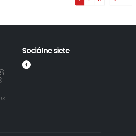
Sociálne siete
2
8
3
sk