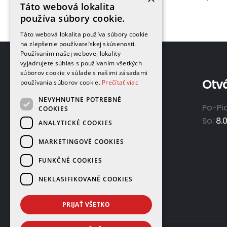
Táto webová lokalita
používa súbory cookie.
Táto webová lokalita používa súbory cookie
na zlepšenie používateľskej skúsenosti.
Používaním našej webovej lokality
vyjadrujete súhlas s používaním všetkých
súborov cookie v súlade s našimi zásadami
Adresa
Otv
používania súborov cookie.
Prečítať viac
NEVYHNUTNE POTREBNÉ
GAMAPLYN s.r.o.
Po-Pi
COOKIES
Železničná 570/8
So:
8.
ANALYTICKÉ COOKIES
922 02 Krakovany
MARKETINGOVÉ COOKIES
Slovensko
FUNKČNÉ COOKIES
NEKLASIFIKOVANÉ COOKIES
PRIJAŤ VŠETKO