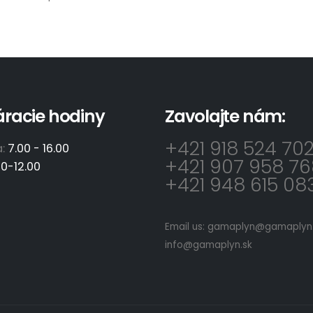
áracie hodiny
Zavolajte nám:
+421 918 524 70
a:
7.00 - 16.00
+421 907 958 76
00-12.00
+421 948 615 08
Email us:
gamaplyn@gamaplyn.
info@gamaplyn.sk