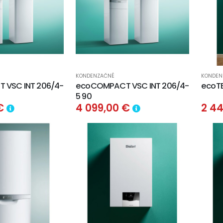
KONDENZAČNÉ
KONDEN
 VSC INT 206/4-
ecoCOMPACT VSC INT 206/4-
ecoTE
5 90
 €
4 099,00 €
2 4