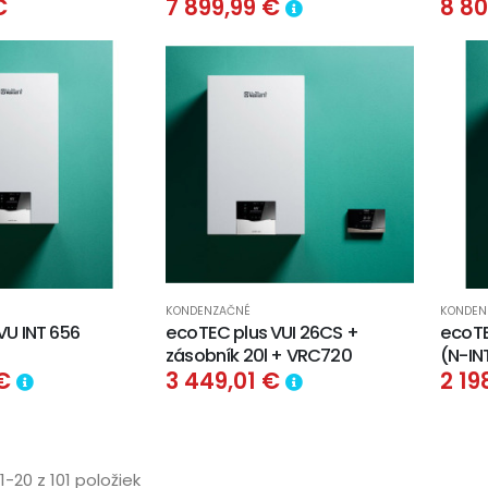
€
7 899,99 €
8 8
KONDENZAČNÉ
KONDEN
VU INT 656
ecoTEC plus VUI 26CS +
ecoTE
zásobník 20l + VRC720
(N-IN
 €
3 449,01 €
2 19
1-20 z 101 položiek