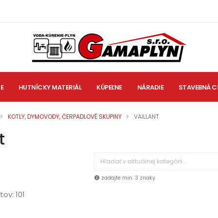
IE
HUTNÍCKY MATERIÁL
KÚPEĽNE
NÁRADIE
STAVEBNÁ C
KOTLY, DYMOVODY, ČERPADLOVÉ SKUPINY
VAILLANT
t
zadajte min. 3 znaky
ov: 101