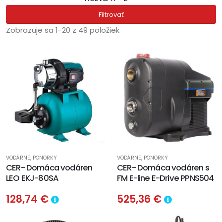
Filtrovať
Zobrazuje sa 1-20 z 49 položiek
VODÁRNE, PONORKY
VODÁRNE, PONORKY
CER- Domáca vodáren
CER- Domáca vodáren s
LEO EKJ-80SA
FM E-line E-Drive PPNS504
128,74 €
525,36 €