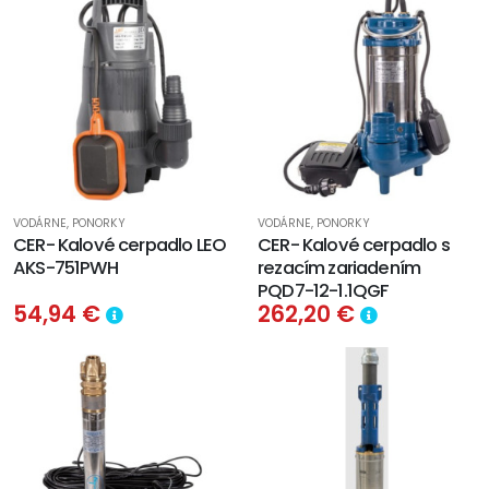
VODÁRNE, PONORKY
VODÁRNE, PONORKY
CER- Kalové cerpadlo LEO
CER- Kalové cerpadlo s
AKS-751PWH
rezacím zariadením
PQD7-12-1.1QGF
54,94 €
262,20 €