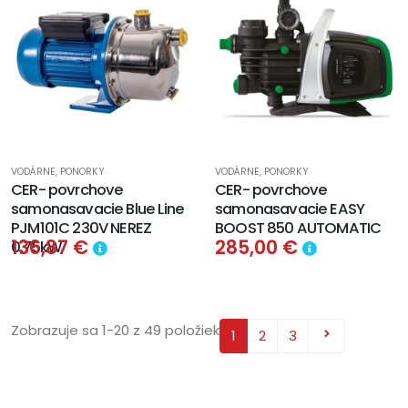
VODÁRNE, PONORKY
VODÁRNE, PONORKY
CER- povrchove
CER- povrchove
samonasavacie Blue Line
samonasavacie EASY
PJM101C 230V NEREZ
BOOST 850 AUTOMATIC
136,87 €
285,00 €
0,75kW
Zobrazuje sa 1-20 z 49 položiek
1
2
3
