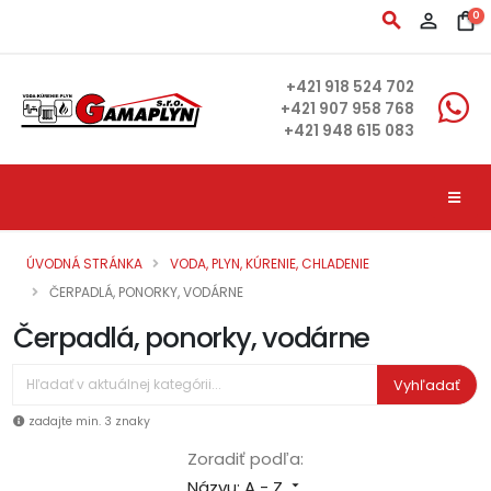
search
person_outline
shopping_bag
0
+421 918 524 702
+421 907 958 768
+421 948 615 083
ÚVODNÁ STRÁNKA
VODA, PLYN, KÚRENIE, CHLADENIE
ČERPADLÁ, PONORKY, VODÁRNE
Čerpadlá, ponorky, vodárne
Vyhľadať
zadajte min. 3 znaky
Zoradiť podľa:
Názvu: A - Z
