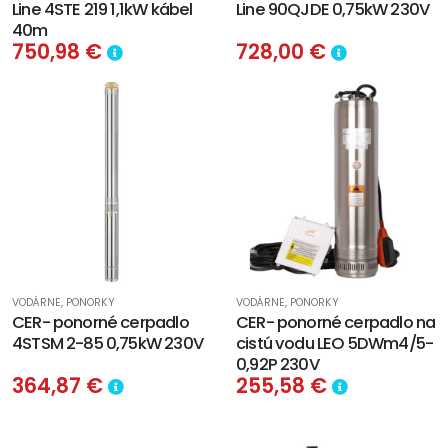
Line 4STE 219 1,1kW kábel
Line 90QJDE 0,75kW 230V
40m
750,98 €
728,00 €
VODÁRNE, PONORKY
VODÁRNE, PONORKY
CER- ponorné cerpadlo
CER- ponorné cerpadlo na
4STSM 2-85 0,75kW 230V
cistú vodu LEO 5DWm4/5-
0,92P 230V
364,87 €
255,58 €