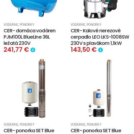
VODÁRNE, PONORKY
VODÁRNE, PONORKY
CER- domáca vodáren
CER- Kalové nerezové
PJM100L BlueLine 36L
cerpadlo LEO LKS-1008SW
ležatá 230V
230V s plavákom 1,1kW
241,77 €
143,50 €
VODÁRNE, PONORKY
VODÁRNE, PONORKY
CER- ponorka SET Blue
CER- ponorka SET Blue