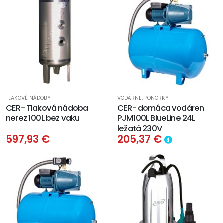
TLAKOVÉ NÁDOBY
VODÁRNE, PONORKY
CER- Tlaková nádoba
CER- domáca vodáren
nerez 100L bez vaku
PJM100L BlueLine 24L
ležatá 230V
597,93 €
205,37 €