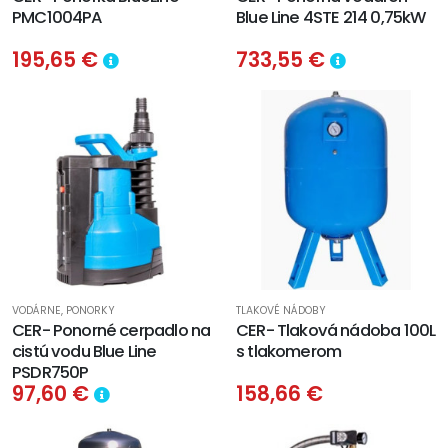
PMC1004PA
Blue Line 4STE 214 0,75kW
195,65 €
733,55 €
VODÁRNE, PONORKY
TLAKOVÉ NÁDOBY
CER- Ponorné cerpadlo na
CER- Tlaková nádoba 100L
cistú vodu Blue Line
s tlakomerom
PSDR750P
97,60 €
158,66 €