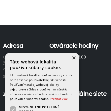
Adresa
Otváracie hodiny
×
GAMAPLYN s.r.o.
Po-Pia:
7.00 - 16.00
Táto webová lokalita
Železničná 570/8
So:
8.00-12.00
používa súbory cookie.
922 02 Krakovany
Táto webová lokalita používa súbory cookie
Slovensko
na zlepšenie používateľskej skúsenosti.
Používaním našej webovej lokality
vyjadrujete súhlas s používaním všetkých
Zavolajte nám:
Sociálne siete
súborov cookie v súlade s našimi zásadami
používania súborov cookie.
Prečítať viac
+421 918 524 702
NEVYHNUTNE POTREBNÉ