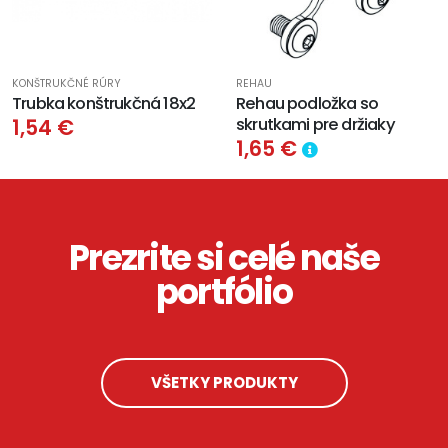
KONŠTRUKČNÉ RÚRY
REHAU
Trubka konštrukčná 18x2
Rehau podložka so
skrutkami pre držiaky
1,54 €
1,65 €
Prezrite si celé naše
portfólio
VŠETKY PRODUKTY