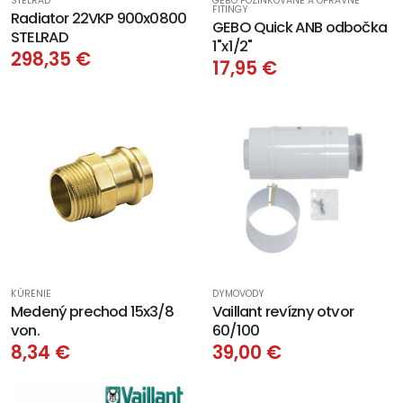
STELRAD
GEBO POZINKOVANÉ A OPRAVNÉ
FITINGY
Radiator 22VKP 900x0800
GEBO Quick ANB odbočka
STELRAD
1"x1/2"
298,35 €
17,95 €
KÚRENIE
DYMOVODY
Medený prechod 15x3/8
Vaillant revízny otvor
von.
60/100
8,34 €
39,00 €