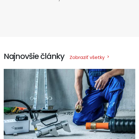
Najnovšie články
Zobraziť všetky
keyboard_arrow_right