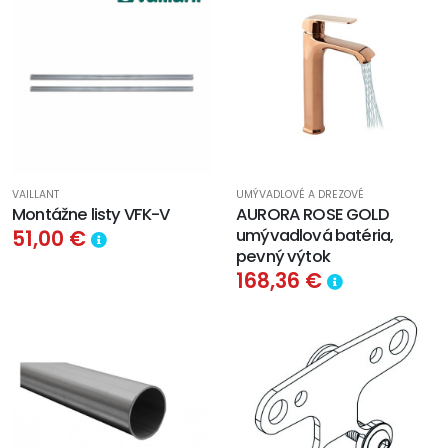
VAILLANT
UMÝVADLOVÉ A DREZOVÉ
Montážne listy VFK-V
AURORA ROSE GOLD
umývadlová batéria,
51,00 €
pevný výtok
168,36 €