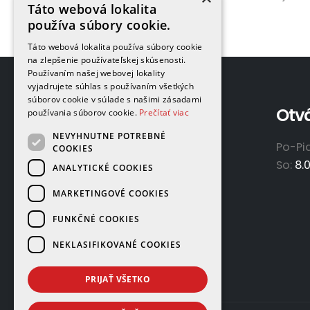
Táto webová lokalita
používa súbory cookie.
Táto webová lokalita používa súbory cookie
na zlepšenie používateľskej skúsenosti.
Používaním našej webovej lokality
vyjadrujete súhlas s používaním všetkých
súborov cookie v súlade s našimi zásadami
Adresa
Otv
používania súborov cookie.
Prečítať viac
NEVYHNUTNE POTREBNÉ
GAMAPLYN s.r.o.
Po-Pi
COOKIES
Železničná 570/8
So:
8.
ANALYTICKÉ COOKIES
922 02 Krakovany
MARKETINGOVÉ COOKIES
Slovensko
FUNKČNÉ COOKIES
NEKLASIFIKOVANÉ COOKIES
PRIJAŤ VŠETKO