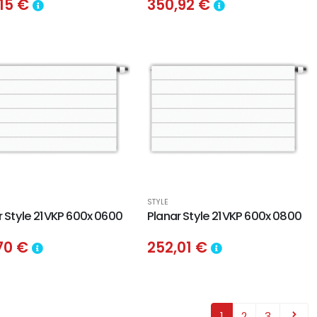
,15 €
350,92 €
STYLE
r Style 21VKP 600x 0600
Planar Style 21VKP 600x 0800
,70 €
252,01 €
1
2
3
