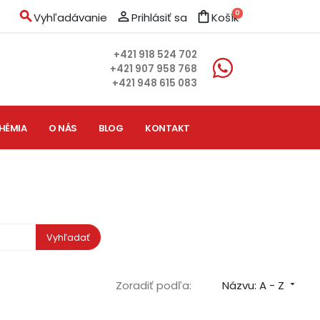
search
person_outline
shopping_bag
0
Vyhľadávanie
Prihlásiť sa
Košík
+421 918 524 702
+421 907 958 768
+421 948 615 083
HÉMIA
O NÁS
BLOG
KONTAKT
Vyhľadať
Zoradiť podľa:
Názvu: A - Z
