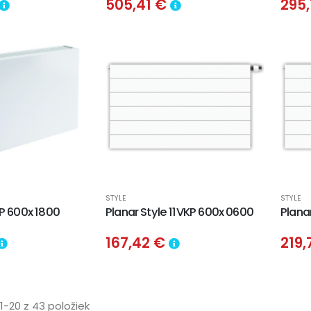
505,41 €
295
STYLE
STYLE
P 600x 1800
Planar Style 11VKP 600x 0600
Plana
167,42 €
219
1-20 z 43 položiek