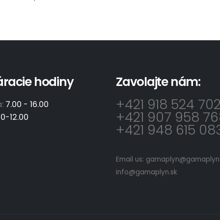
áracie hodiny
Zavolajte nám:
+421 918 524 70
a:
7.00 - 16.00
+421 907 958 76
00-12.00
+421 948 615 08
Email us:
gamaplyn@gamaplyn.
info@gamaplyn.sk