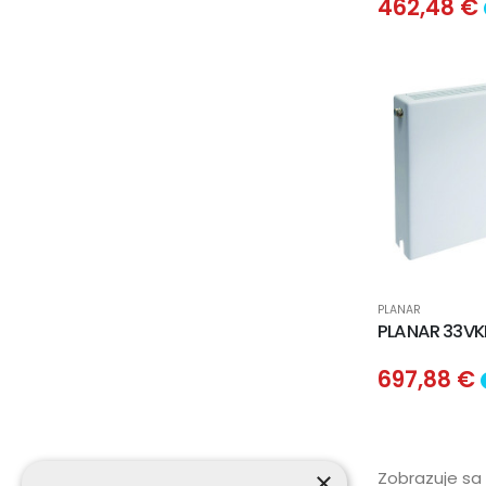
462,48 €
PLANAR
PLANAR 33VK
697,88 €
×
Zobrazuje sa 