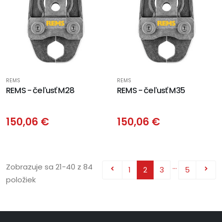
REMS
REMS
REMS - čeľusť M28
REMS - čeľusť M35
150,06 €
150,06 €
…
Zobrazuje sa 21-40 z 84
1
2
3
5


položiek