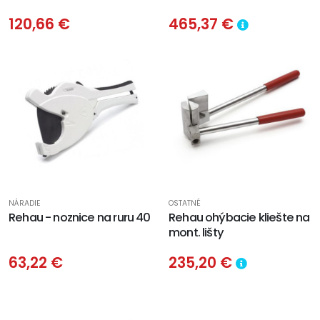
120,66 €
465,37 €
NÁRADIE
OSTATNÉ
Rehau - noznice na ruru 40
Rehau ohýbacie kliešte na
mont. lišty
63,22 €
235,20 €