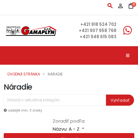
search
person_outline
shopping_bag
0
+421 918 524 702
+421 907 958 768
+421 948 615 083
ÚVODNÁ STRÁNKA
NÁRADIE
Náradie
Vyhľadať
zadajte min. 3 znaky
Zoradiť podľa:
Názvu: A - Z
