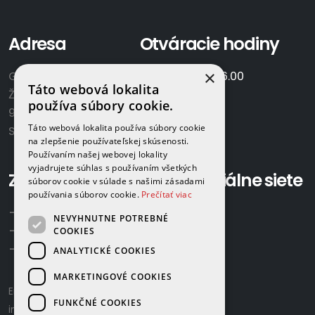
Adresa
Otváracie hodiny
×
GAMAPLYN s.r.o.
Po-Pia:
7.00 - 16.00
Táto webová lokalita
Železničná 570/8
So:
8.00-12.00
používa súbory cookie.
922 02 Krakovany
Táto webová lokalita používa súbory cookie
Slovensko
na zlepšenie používateľskej skúsenosti.
Používaním našej webovej lokality
vyjadrujete súhlas s používaním všetkých
Zavolajte nám:
Sociálne siete
súborov cookie v súlade s našimi zásadami
používania súborov cookie.
Prečítať viac
+421 918 524 702
NEVYHNUTNE POTREBNÉ
+421 907 958 768
COOKIES
+421 948 615 083
ANALYTICKÉ COOKIES
MARKETINGOVÉ COOKIES
Email us:
gamaplyn@gamaplyn.sk
FUNKČNÉ COOKIES
info@gamaplyn.sk