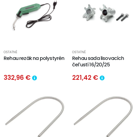
OSTATNÉ
OSTATNÉ
Rehau rezák na polystyrén
Rehau sada lisovacích
čeľustí 16/20/25
332,96 €
221,42 €