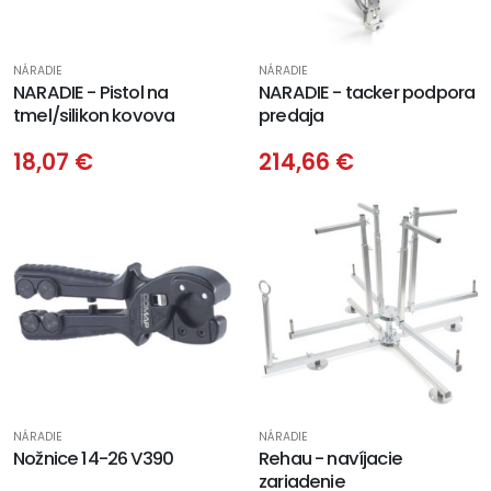
NÁRADIE
NÁRADIE
NARADIE - Pistol na
NARADIE - tacker podpora
tmel/silikon kovova
predaja
18,07 €
214,66 €
NÁRADIE
NÁRADIE
Nožnice 14-26 V390
Rehau - navíjacie
zariadenie