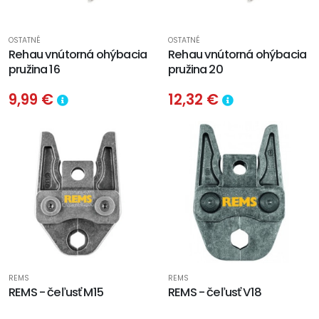
OSTATNÉ
OSTATNÉ
Rehau vnútorná ohýbacia
Rehau vnútorná ohýbacia
pružina 16
pružina 20
9,99 €
12,32 €
REMS
REMS
REMS - čeľusť M15
REMS - čeľusť V18