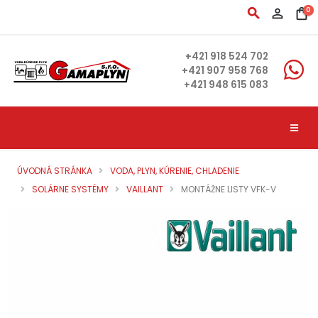
search
person_outline
shopping_bag
0
+421 918 524 702
+421 907 958 768
+421 948 615 083
ÚVODNÁ STRÁNKA
VODA, PLYN, KÚRENIE, CHLADENIE
SOLÁRNE SYSTÉMY
VAILLANT
MONTÁŽNE LISTY VFK-V