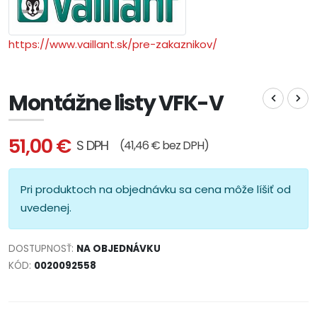
https://www.vaillant.sk/pre-zakaznikov/
Montážne listy VFK-V
51,00 €
S DPH
(41,46 € bez DPH)
Pri produktoch na objednávku sa cena môže líšiť od
uvedenej.
DOSTUPNOSŤ:
NA OBJEDNÁVKU
KÓD:
0020092558