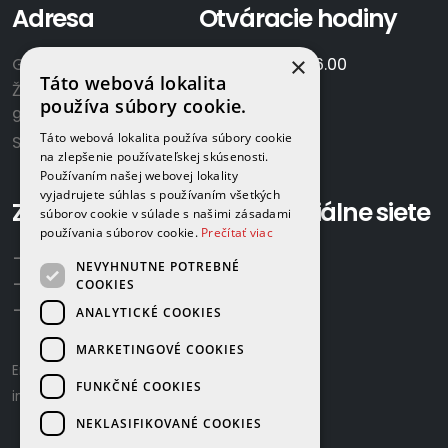
Adresa
Otváracie hodiny
×
GAMAPLYN s.r.o.
Po-Pia:
7.00 - 16.00
Táto webová lokalita
Železničná 570/8
So:
8.00-12.00
používa súbory cookie.
922 02 Krakovany
Táto webová lokalita používa súbory cookie
Slovensko
na zlepšenie používateľskej skúsenosti.
Používaním našej webovej lokality
vyjadrujete súhlas s používaním všetkých
Zavolajte nám:
Sociálne siete
súborov cookie v súlade s našimi zásadami
používania súborov cookie.
Prečítať viac
+421 918 524 702
NEVYHNUTNE POTREBNÉ
+421 907 958 768
COOKIES
+421 948 615 083
ANALYTICKÉ COOKIES
MARKETINGOVÉ COOKIES
Email us:
gamaplyn@gamaplyn.sk
FUNKČNÉ COOKIES
info@gamaplyn.sk
NEKLASIFIKOVANÉ COOKIES