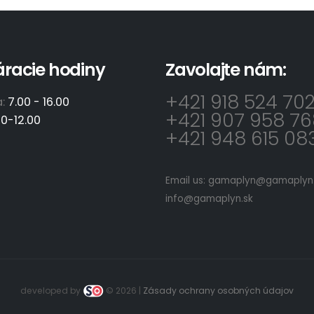
áracie hodiny
Zavolajte nám:
+421 918 524 70
a:
7.00 - 16.00
+421 907 958 76
00-12.00
+421 948 615 08
Email us:
gamaplyn@gamaplyn.
info@gamaplyn.sk
developed by
© 2026 |
Zásady ochrany osobných údajov