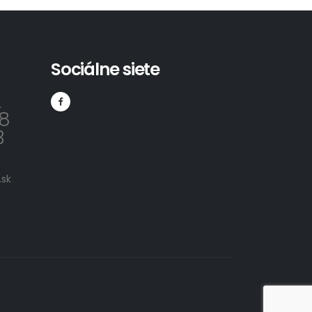
Sociálne siete
2
8
3
sk