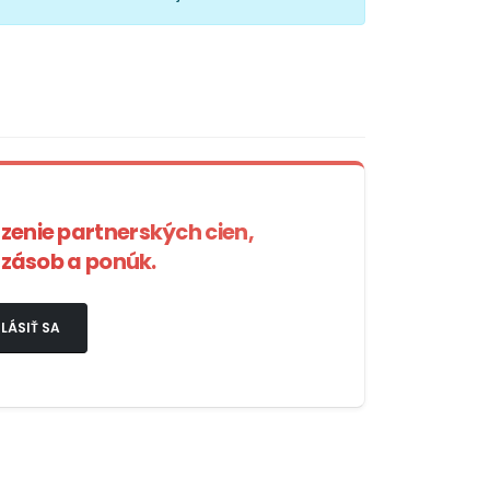
azenie partnerských cien,
zásob a ponúk.
LÁSIŤ SA