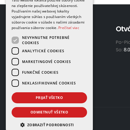
Táto webová lokalita používa súbory cookie
na zlepšenie používateľskej skúsenosti.
Používaním našej webovej lokality
vyjadrujete súhlas s používaním všetkých
súborov cookie v súlade s našimi zásadami
Adresa
Otv
používania súborov cookie.
Prečítať viac
NEVYHNUTNE POTREBNÉ
GAMAPLYN s.r.o.
Po-Pi
COOKIES
Železničná 570/8
So:
8.
ANALYTICKÉ COOKIES
922 02 Krakovany
MARKETINGOVÉ COOKIES
Slovensko
FUNKČNÉ COOKIES
NEKLASIFIKOVANÉ COOKIES
PRIJAŤ VŠETKO
ODMIETNUŤ VŠETKO
ZOBRAZIŤ PODROBNOSTI