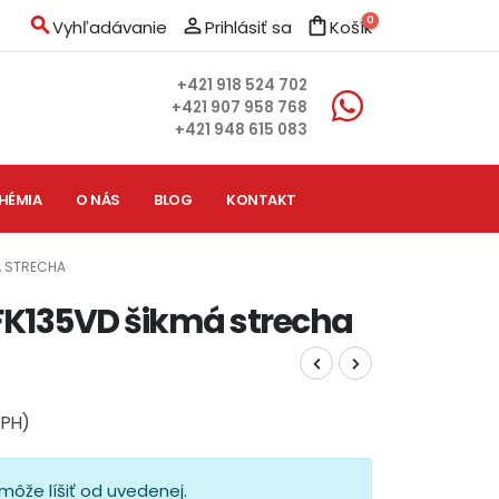
search
person_outline
shopping_bag
0
Vyhľadávanie
Prihlásiť sa
Košík
+421 918 524 702
+421 907 958 768
+421 948 615 083
HÉMIA
O NÁS
BLOG
KONTAKT
MÁ STRECHA
VFK135VD šikmá strecha
DPH)
môže líšiť od uvedenej.