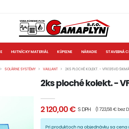
IE
HUTNÍCKY MATERIÁL
KÚPEĽNE
NÁRADIE
STAVEBNÁ C
SOLÁRNE SYSTÉMY
VAILLANT
2KS PLOCHÉ KOLEKT. - VFK135VD ŠIK
2ks ploché kolekt. - 
2 120,00 €
S DPH
(1 723,58 € bez 
Pri produktoch na objednávku sa cena 