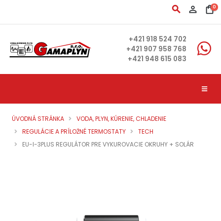
search
person_outline
shopping_bag
0
+421 918 524 702
+421 907 958 768
+421 948 615 083
ÚVODNÁ STRÁNKA
VODA, PLYN, KÚRENIE, CHLADENIE
REGULÁCIE A PRÍLOŽNÉ TERMOSTATY
TECH
EU-I-3PLUS REGULÁTOR PRE VYKUROVACIE OKRUHY + SOLÁR