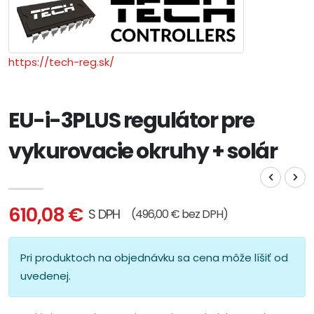
https://tech-reg.sk/
EU-i-3PLUS regulátor pre
vykurovacie okruhy + solár
610,08 €
S DPH
(496,00 € bez DPH)
Pri produktoch na objednávku sa cena môže líšiť od
uvedenej.