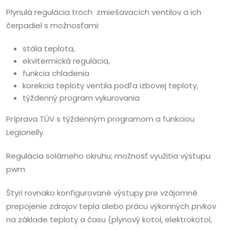
Plynulá regulácia troch zmiešavacích ventilov a ich
čerpadiel s možnosťami:
stála teplota,
ekvitermická regulácia,
funkcia chladenia
korekcia teploty ventila podľa izbovej teploty,
týždenný program vykurovania
Príprava TÚV s týždenným programom a funkciou
Legionelly.
Regulácia solárneho okruhu; možnosť využitia výstupu
pwm
Štyri rovnako konfigurované výstupy pre vzájomné
prepojenie zdrojov tepla alebo prácu výkonných prvkov
na základe teploty a času (plynový kotol, elektrokotol,