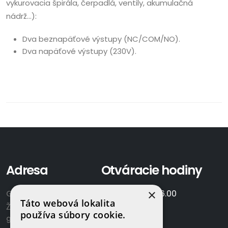
vykurovacia špirála, čerpadlá, ventily, akumulačná
nádrž…):
Dva beznapäťové výstupy (NC/COM/NO).
Dva napäťové výstupy (230V).
Adresa
Otváracie hodiny
×
GAMAPLYN s.r.o.
Po-Pia:
7.00 - 16.00
Táto webová lokalita
Železničná 570/8
So:
8.00-12.00
používa súbory cookie.
922 02 Krakovany