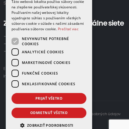
Táto webová lokalita používa súbory cookie
Slovensko
na zlepšenie používateľskej skúsenosti.
Používaním našej webovej lokality
vyjadrujete súhlas s používaním všetkých
Zavolajte nám:
Sociálne siete
súborov cookie v súlade s našimi zásadami
používania súborov cookie.
Prečítať viac
+421 918 524 702
NEVYHNUTNE POTREBNÉ
+421 907 958 768
COOKIES
+421 948 615 083
ANALYTICKÉ COOKIES
MARKETINGOVÉ COOKIES
Email us:
gamaplyn@gamaplyn.sk
FUNKČNÉ COOKIES
info@gamaplyn.sk
NEKLASIFIKOVANÉ COOKIES
PRIJAŤ VŠETKO
ODMIETNUŤ VŠETKO
developed by
© 2026 |
Zásady ochrany osobných údajov
ZOBRAZIŤ PODROBNOSTI