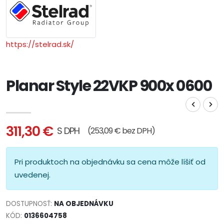
https://stelrad.sk/
Planar Style 22VKP 900x 0600
311,30 €
S DPH
(253,09 € bez DPH)
Pri produktoch na objednávku sa cena môže líšiť od
uvedenej.
DOSTUPNOSŤ:
NA OBJEDNÁVKU
KÓD:
0136604758