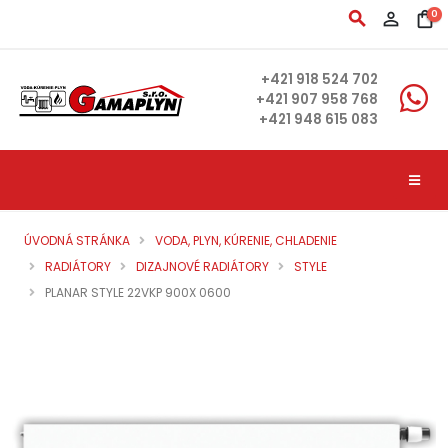
search
person_outline
shopping_bag
0
+421 918 524 702
+421 907 958 768
+421 948 615 083
ÚVODNÁ STRÁNKA
VODA, PLYN, KÚRENIE, CHLADENIE
RADIÁTORY
DIZAJNOVÉ RADIÁTORY
STYLE
PLANAR STYLE 22VKP 900X 0600