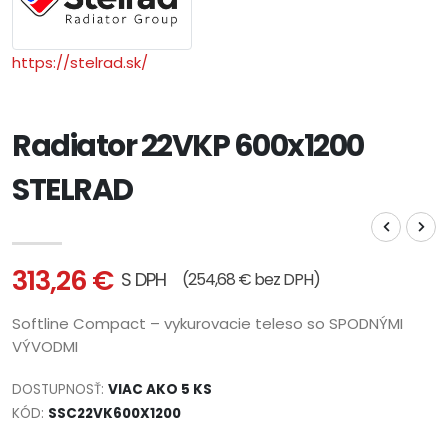
https://stelrad.sk/
Radiator 22VKP 600x1200
STELRAD
313,26 €
S DPH
(254,68 € bez DPH)
Softline Compact – vykurovacie teleso so SPODNÝMI
VÝVODMI
DOSTUPNOSŤ:
VIAC AKO 5 KS
KÓD:
SSC22VK600X1200