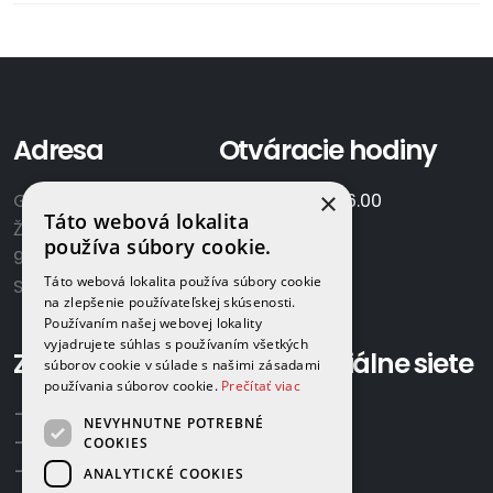
Adresa
Otváracie hodiny
×
GAMAPLYN s.r.o.
Po-Pia:
7.00 - 16.00
Táto webová lokalita
Železničná 570/8
So:
8.00-12.00
používa súbory cookie.
922 02 Krakovany
Táto webová lokalita používa súbory cookie
Slovensko
na zlepšenie používateľskej skúsenosti.
Používaním našej webovej lokality
vyjadrujete súhlas s používaním všetkých
Zavolajte nám:
Sociálne siete
súborov cookie v súlade s našimi zásadami
používania súborov cookie.
Prečítať viac
+421 918 524 702
NEVYHNUTNE POTREBNÉ
+421 907 958 768
COOKIES
+421 948 615 083
ANALYTICKÉ COOKIES