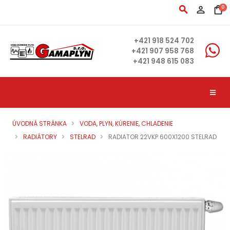
search
person_outline
shopping_bag
0
+421 918 524 702
+421 907 958 768
+421 948 615 083
ÚVODNÁ STRÁNKA
VODA, PLYN, KÚRENIE, CHLADENIE
RADIÁTORY
STELRAD
RADIATOR 22VKP 600X1200 STELRAD