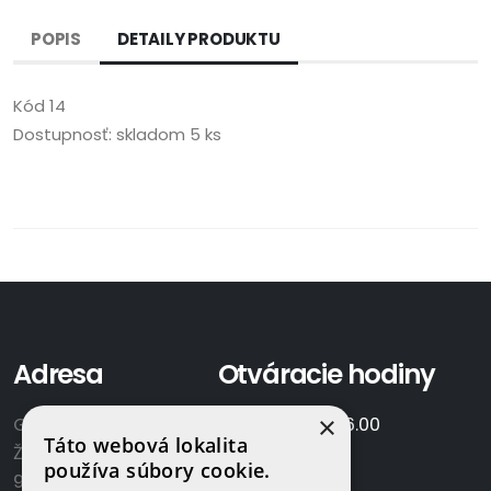
POPIS
DETAILY PRODUKTU
Kód
14
Dostupnosť:
skladom 5 ks
Adresa
Otváracie hodiny
×
GAMAPLYN s.r.o.
Po-Pia:
7.00 - 16.00
Táto webová lokalita
Železničná 570/8
So:
8.00-12.00
používa súbory cookie.
922 02 Krakovany