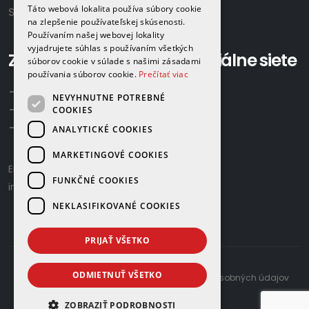
Táto webová lokalita používa súbory cookie
Slovensko
na zlepšenie používateľskej skúsenosti.
Používaním našej webovej lokality
vyjadrujete súhlas s používaním všetkých
Zavolajte nám:
Sociálne siete
súborov cookie v súlade s našimi zásadami
používania súborov cookie.
Prečítať viac
+421 918 524 702
NEVYHNUTNE POTREBNÉ
+421 907 958 768
COOKIES
+421 948 615 083
ANALYTICKÉ COOKIES
MARKETINGOVÉ COOKIES
Email us:
gamaplyn@gamaplyn.sk
FUNKČNÉ COOKIES
info@gamaplyn.sk
NEKLASIFIKOVANÉ COOKIES
PRIJAŤ VŠETKO
ODMIETNUŤ VŠETKO
developed by
© 2026 |
Zásady ochrany osobných údajov
ZOBRAZIŤ PODROBNOSTI