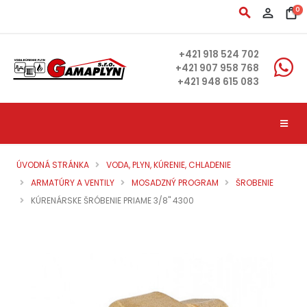
search
person_outline
shopping_bag
0
+421 918 524 702
+421 907 958 768
+421 948 615 083
ÚVODNÁ STRÁNKA
VODA, PLYN, KÚRENIE, CHLADENIE
ARMATÚRY A VENTILY
MOSADZNÝ PROGRAM
ŠROBENIE
KÚRENÁRSKE ŠRÓBENIE PRIAME 3/8" 4300