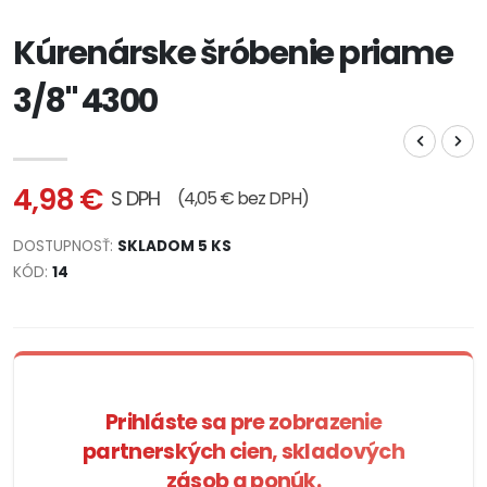
Kúrenárske šróbenie priame
3/8" 4300
4,98 €
S DPH
(4,05 € bez DPH)
DOSTUPNOSŤ:
SKLADOM 5 KS
KÓD:
14
Prihláste sa pre zobrazenie
partnerských cien, skladových
zásob a ponúk.