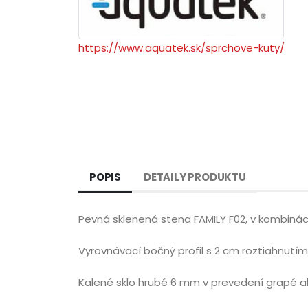
https://www.aquatek.sk/sprchove-kuty/
POPIS
DETAILY PRODUKTU
Pevná sklenená stena FAMILY F02, v kombinác
Vyrovnávací bočný profil s 2 cm roztiahnutím
Kalené sklo hrubé 6 mm v prevedení grapé al