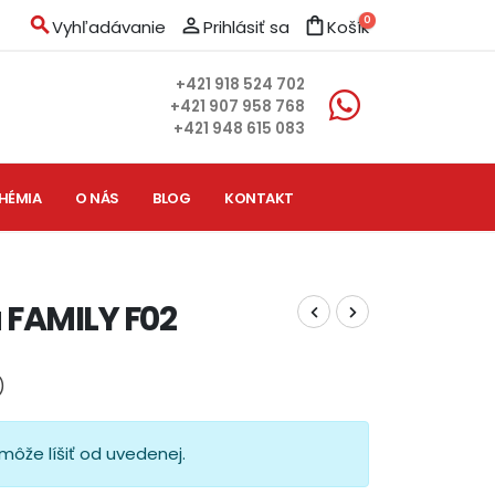
search
person_outline
shopping_bag
0
Vyhľadávanie
Prihlásiť sa
Košík
+421 918 524 702
+421 907 958 768
+421 948 615 083
HÉMIA
O NÁS
BLOG
KONTAKT
 FAMILY F02
)
môže líšiť od uvedenej.