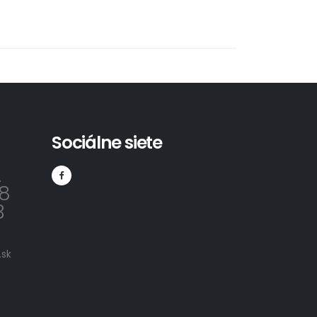
Sociálne siete
2
8
3
sk