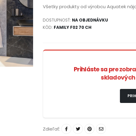
Všetky produkty od výrobcu Aquatek náj
DOSTUPNOSŤ:
NA OBJEDNÁVKU
KÓD:
FAMILY F02 70 CH
Prihláste sa pre zobr
skladových 
PRIH
Zdieľať: