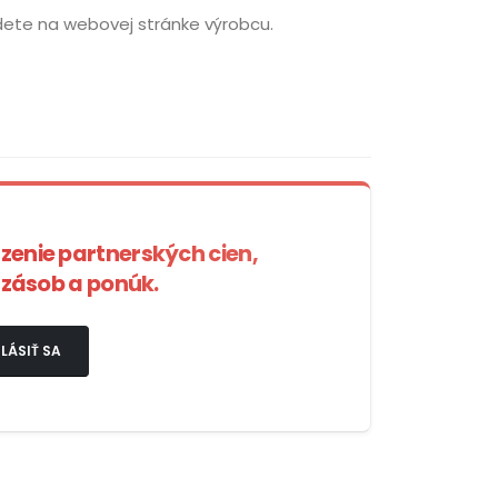
dete na webovej stránke výrobcu.
azenie partnerských cien,
zásob a ponúk.
LÁSIŤ SA