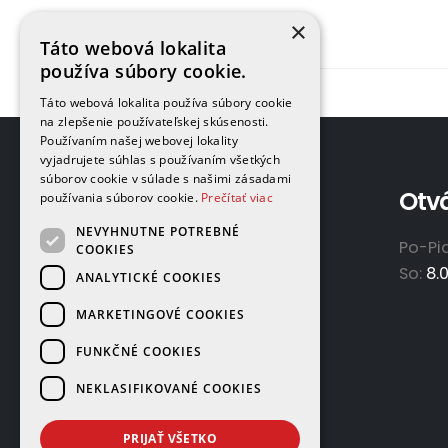
×
Táto webová lokalita
používa súbory cookie.
Táto webová lokalita používa súbory cookie
na zlepšenie používateľskej skúsenosti.
Používaním našej webovej lokality
vyjadrujete súhlas s používaním všetkých
súborov cookie v súlade s našimi zásadami
Adresa
Otv
používania súborov cookie.
Prečítať viac
NEVYHNUTNE POTREBNÉ
GAMAPLYN s.r.o.
Po-Pi
COOKIES
Železničná 570/8
So:
8.
ANALYTICKÉ COOKIES
922 02 Krakovany
MARKETINGOVÉ COOKIES
Slovensko
FUNKČNÉ COOKIES
NEKLASIFIKOVANÉ COOKIES
PRIJAŤ VŠETKO