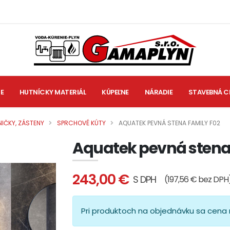
IE
HUTNÍCKY MATERIÁL
KÚPEĽNE
NÁRADIE
STAVEBNÁ C
IČKY, ZÁSTENY
SPRCHOVÉ KÚTY
AQUATEK PEVNÁ STENA FAMILY F02
Aquatek pevná stena
243,00 €
S DPH
(197,56 € bez DPH
Pri produktoch na objednávku sa cena 