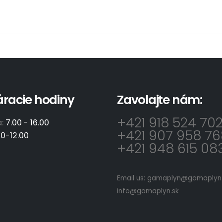
áracie hodiny
Zavolajte nám:
+421 918 524 70
a:
7.00 - 16.00
+421 907 958 76
00-12.00
+421 948 615 08
Email us:
gamaplyn@gamaplyn.
info@gamaplyn.sk