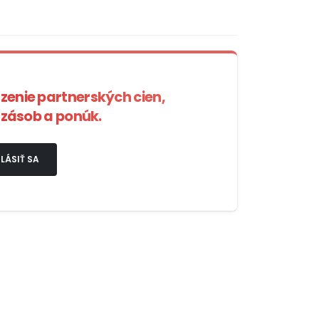
azenie partnerských cien,
zásob a ponúk.
LÁSIŤ SA