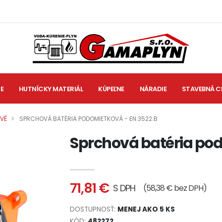
IE
HUTNÍCKY MATERIÁL
KÚPEĽNE
NÁRADIE
STAVEBNÁ C
VÉ
SPRCHOVÁ BATÉRIA PODOMIETKOVÁ - EN.3522.B
Sprchová batéria pod
71,81 €
S DPH
(58,38 € bez DPH)
DOSTUPNOSŤ:
MENEJ AKO 5 KS
KÓD:
482272