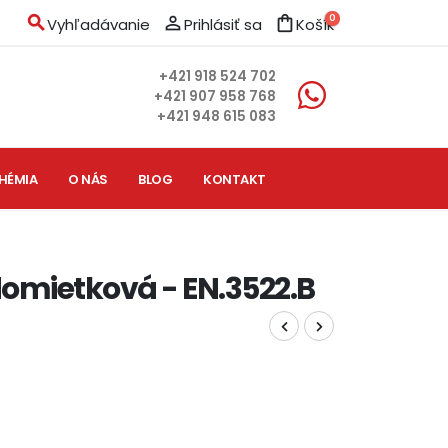
search
person_outline
shopping_bag
0
Vyhľadávanie
Prihlásiť sa
Košík
+421 918 524 702
+421 907 958 768
+421 948 615 083
HÉMIA
O NÁS
BLOG
KONTAKT
omietková - EN.3522.B