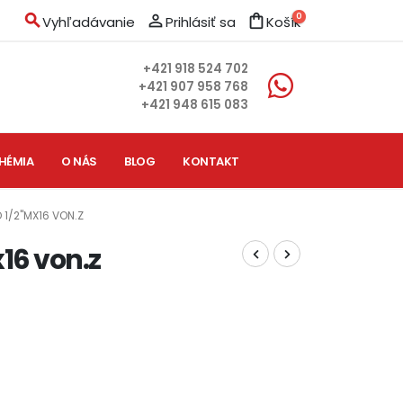
search
person_outline
shopping_bag
0
Vyhľadávanie
Prihlásiť sa
Košík
+421 918 524 702
+421 907 958 768
+421 948 615 083
HÉMIA
O NÁS
BLOG
KONTAKT
 1/2"MX16 VON.Z
16 von.z