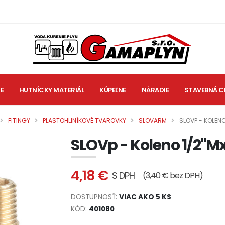
IE
HUTNÍCKY MATERIÁL
KÚPEĽNE
NÁRADIE
STAVEBNÁ C
FITINGY
PLASTOHLINÍKOVÉ TVAROVKY
SLOVARM
SLOVP - KOLENO
SLOVp - Koleno 1/2"Mx
4,18 €
S DPH
(3,40 € bez DPH)
DOSTUPNOSŤ:
VIAC AKO 5 KS
KÓD:
401080