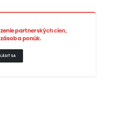
azenie partnerských cien,
zásob a ponúk.
LÁSIŤ SA