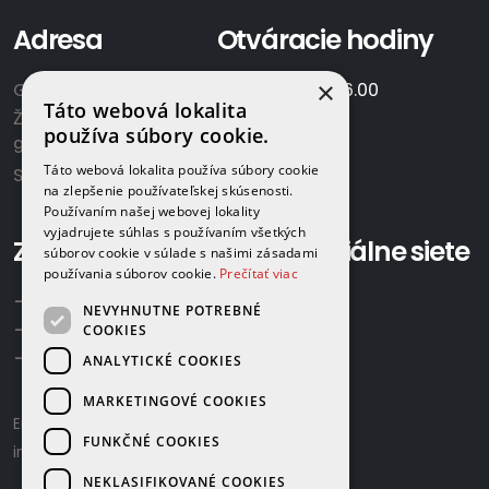
Adresa
Otváracie hodiny
×
GAMAPLYN s.r.o.
Po-Pia:
7.00 - 16.00
Táto webová lokalita
Železničná 570/8
So:
8.00-12.00
používa súbory cookie.
922 02 Krakovany
Táto webová lokalita používa súbory cookie
Slovensko
na zlepšenie používateľskej skúsenosti.
Používaním našej webovej lokality
vyjadrujete súhlas s používaním všetkých
Zavolajte nám:
Sociálne siete
súborov cookie v súlade s našimi zásadami
používania súborov cookie.
Prečítať viac
+421 918 524 702
NEVYHNUTNE POTREBNÉ
+421 907 958 768
COOKIES
+421 948 615 083
ANALYTICKÉ COOKIES
MARKETINGOVÉ COOKIES
Email us:
gamaplyn@gamaplyn.sk
FUNKČNÉ COOKIES
info@gamaplyn.sk
NEKLASIFIKOVANÉ COOKIES