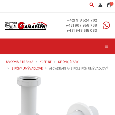
search
person_outline
shopping_bag
0
+421 918 524 702
+421 907 958 768
+421 948 615 083
ÚVODNÁ STRÁNKA
KÚPEĽNE
SIFÓNY, ŽĽABY
SIFÓNY UMÝVADLOVÉ
ALCADRAIN A43 POLSIFÓN UMÝVADLOVÝ