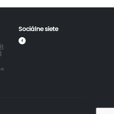
Sociálne siete
2
8
3
sk