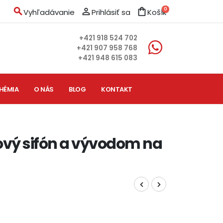
search
person_outline
shopping_bag
0
Vyhľadávanie
Prihlásiť sa
Košík
+421 918 524 702
+421 907 958 768
+421 948 615 083
HÉMIA
O NÁS
BLOG
KONTAKT
ový sifón a vývodom na