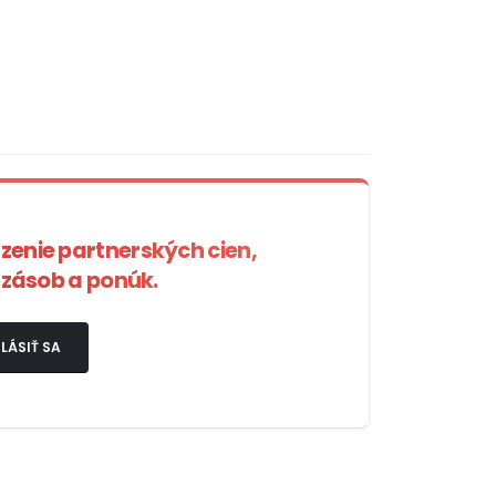
azenie partnerských cien,
zásob a ponúk.
LÁSIŤ SA