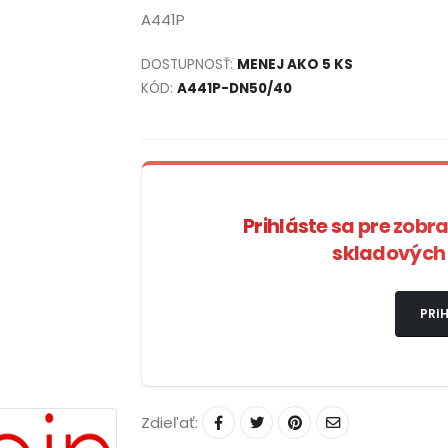
A441P
DOSTUPNOSŤ:
MENEJ AKO 5 KS
KÓD:
A441P-DN50/40
Prihláste sa pre zobr
skladových 
PRIH
Zdieľať: