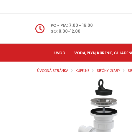
PO - PIA: 7.00 - 16.00
SO: 8.00-12.00
ÚVOD
VODA, PLYN, KÚRENIE, CHLADEN
ÚVODNÁ STRÁNKA
KÚPEĽNE
SIFÓNY, ŽĽABY
SI