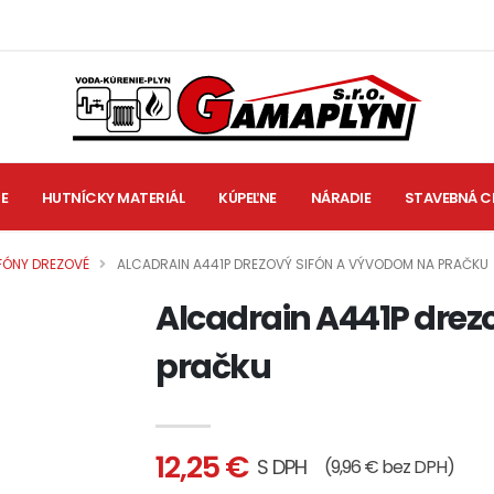
IE
HUTNÍCKY MATERIÁL
KÚPEĽNE
NÁRADIE
STAVEBNÁ C
FÓNY DREZOVÉ
ALCADRAIN A441P DREZOVÝ SIFÓN A VÝVODOM NA PRAČKU
Alcadrain A441P drez
pračku
12,25 €
S DPH
(9,96 € bez DPH)