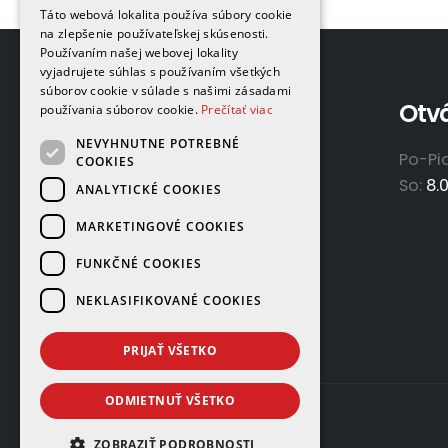
Táto webová lokalita používa súbory cookie
na zlepšenie používateľskej skúsenosti.
Používaním našej webovej lokality
vyjadrujete súhlas s používaním všetkých
súborov cookie v súlade s našimi zásadami
Adresa
Otv
používania súborov cookie.
Prečítať viac
NEVYHNUTNE POTREBNÉ
GAMAPLYN s.r.o.
Po-Pi
COOKIES
Železničná 570/8
So:
8.
ANALYTICKÉ COOKIES
922 02 Krakovany
MARKETINGOVÉ COOKIES
Slovensko
FUNKČNÉ COOKIES
NEKLASIFIKOVANÉ COOKIES
PRIJAŤ VŠETKO
ODMIETNUŤ VŠETKO
ZOBRAZIŤ PODROBNOSTI