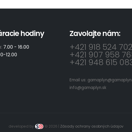
áracie hodiny
Zavolajte nám:
+421 918 524 70
a:
7.00 - 16.00
+421 907 958 76
00-12.00
+421 948 615 08
Email us:
gamaplyn@gamaplyn.
info@gamaplyn.sk
developed by
© 2026 |
Zásady ochrany osobných údajov