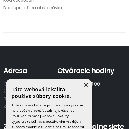
Kód
000000611
Dostupnosť:
na objednávku
Adresa
Otváracie hodiny
×
GAMAPLYN s.r.o.
Po-Pia:
7.00 - 16.00
Táto webová lokalita
Železničná 570/8
So:
8.00-12.00
používa súbory cookie.
922 02 Krakovany
Táto webová lokalita používa súbory cookie
Slovensko
na zlepšenie používateľskej skúsenosti.
Používaním našej webovej lokality
vyjadrujete súhlas s používaním všetkých
Zavolajte nám:
Sociálne siete
súborov cookie v súlade s našimi zásadami