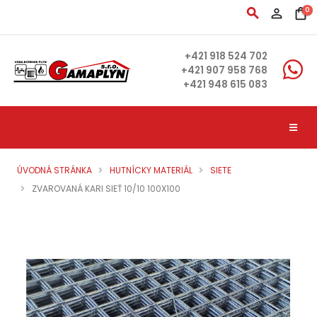
search
person_outline
shopping_bag
0
+421 918 524 702
+421 907 958 768
+421 948 615 083
ÚVODNÁ STRÁNKA
HUTNÍCKY MATERIÁL
SIETE
ZVAROVANÁ KARI SIEŤ 10/10 100X100