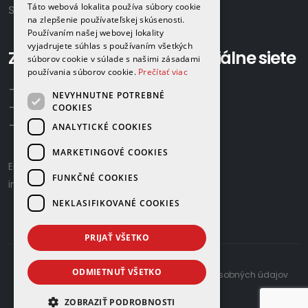
Táto webová lokalita používa súbory cookie
Slovensko
na zlepšenie používateľskej skúsenosti.
Používaním našej webovej lokality
vyjadrujete súhlas s používaním všetkých
Zavolajte nám:
Sociálne siete
súborov cookie v súlade s našimi zásadami
používania súborov cookie.
Prečítať viac
+421 918 524 702
NEVYHNUTNE POTREBNÉ
+421 907 958 768
COOKIES
+421 948 615 083
ANALYTICKÉ COOKIES
MARKETINGOVÉ COOKIES
Email us:
gamaplyn@gamaplyn.sk
FUNKČNÉ COOKIES
info@gamaplyn.sk
NEKLASIFIKOVANÉ COOKIES
PRIJAŤ VŠETKO
ODMIETNUŤ VŠETKO
developed by
© 2026 |
Zásady ochrany osobných údajov
ZOBRAZIŤ PODROBNOSTI