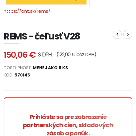
https://ant.sk/rems/
REMS - čeľusť V28
150,06 €
S DPH
(122,00 € bez DPH)
DOSTUPNOSŤ:
MENEJ AKO 5 KS
KÓD:
570145
Prihláste sa pre zobrazenie
partnerských cien, skladových
zásob a ponúk.