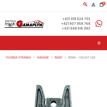
search
person_outline
shopping_bag
0
+421 918 524 702
+421 907 958 768
+421 948 615 083
ÚVODNÁ STRÁNKA
NÁRADIE
REMS
REMS - ČEĽUSŤ V28