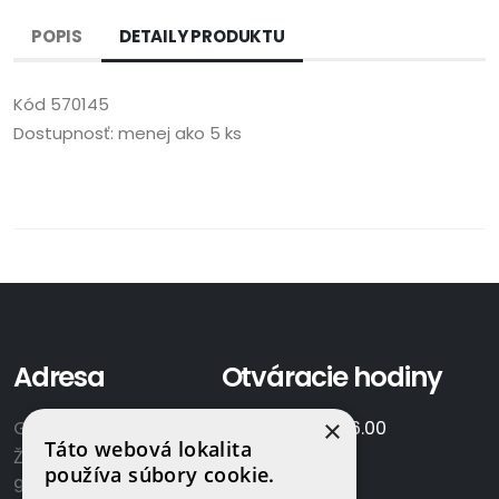
POPIS
DETAILY PRODUKTU
Kód
570145
Dostupnosť:
menej ako 5 ks
Adresa
Otváracie hodiny
×
GAMAPLYN s.r.o.
Po-Pia:
7.00 - 16.00
Táto webová lokalita
Železničná 570/8
So:
8.00-12.00
používa súbory cookie.
922 02 Krakovany