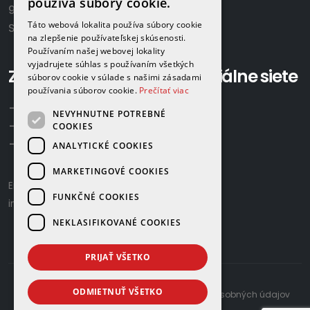
používa súbory cookie.
922 02 Krakovany
Táto webová lokalita používa súbory cookie
Slovensko
na zlepšenie používateľskej skúsenosti.
Používaním našej webovej lokality
vyjadrujete súhlas s používaním všetkých
Zavolajte nám:
Sociálne siete
súborov cookie v súlade s našimi zásadami
používania súborov cookie.
Prečítať viac
+421 918 524 702
NEVYHNUTNE POTREBNÉ
+421 907 958 768
COOKIES
+421 948 615 083
ANALYTICKÉ COOKIES
MARKETINGOVÉ COOKIES
Email us:
gamaplyn@gamaplyn.sk
FUNKČNÉ COOKIES
info@gamaplyn.sk
NEKLASIFIKOVANÉ COOKIES
PRIJAŤ VŠETKO
ODMIETNUŤ VŠETKO
developed by
© 2026 |
Zásady ochrany osobných údajov