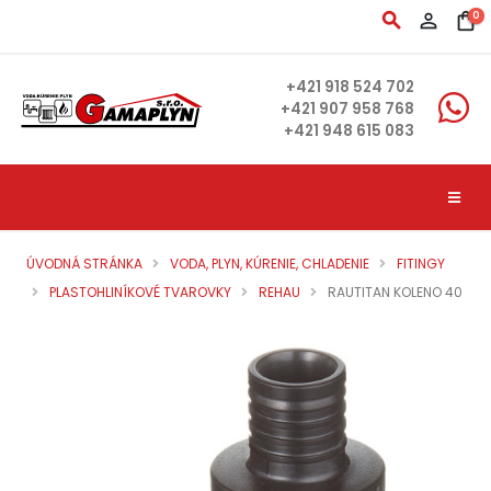
search
person_outline
shopping_bag
0
+421 918 524 702
+421 907 958 768
+421 948 615 083
ÚVODNÁ STRÁNKA
VODA, PLYN, KÚRENIE, CHLADENIE
FITINGY
PLASTOHLINÍKOVÉ TVAROVKY
REHAU
RAUTITAN KOLENO 40