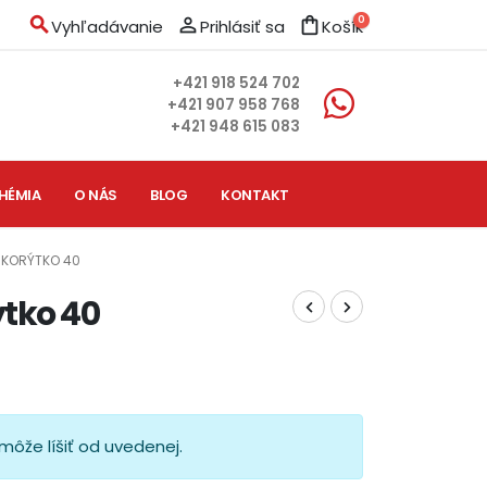
search
person_outline
shopping_bag
0
Vyhľadávanie
Prihlásiť sa
Košík
+421 918 524 702
+421 907 958 768
+421 948 615 083
HÉMIA
O NÁS
BLOG
KONTAKT
 KORÝTKO 40
tko 40
môže líšiť od uvedenej.