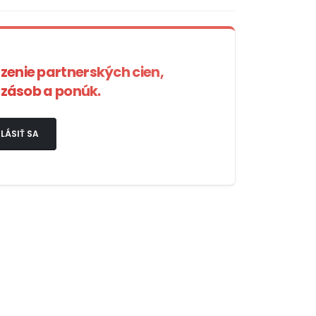
azenie partnerských cien,
zásob a ponúk.
LÁSIŤ SA