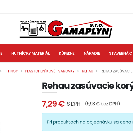
IE
HUTNÍCKY MATERIÁL
KÚPEĽNE
NÁRADIE
STAVEBNÁ C
FITINGY
PLASTOHLINÍKOVÉ TVAROVKY
REHAU
REHAU ZASÚVACIE
Rehau zasúvacie korý
7,29 €
S DPH
(5,93 € bez DPH)
Pri produktoch na objednávku sa cena 