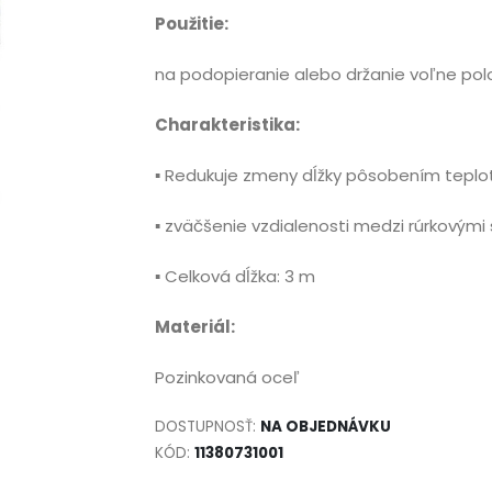
Použitie:
na podopieranie alebo držanie voľne pol
Charakteristika:
▪ Redukuje zmeny dĺžky pôsobením teplo
▪ zväčšenie vzdialenosti medzi rúrkovými
▪ Celková dĺžka: 3 m
Materiál:
Pozinkovaná oceľ
DOSTUPNOSŤ:
NA OBJEDNÁVKU
KÓD:
11380731001