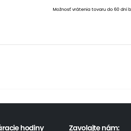
Možnosť vrátenia tovaru do 60 dní 
áracie hodiny
Zavolajte nám: