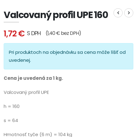
Valcovaný profil UPE 160
1,72 €
S DPH
(1,40 € bez DPH)
Pri produktoch na objednávku sa cena môže líšiť od
uvedenej.
Cena je uvedená za 1 kg.
Valcovaný profil UPE
h = 160
s = 64
Hmotnosť tyče (6 m) = 104 kg