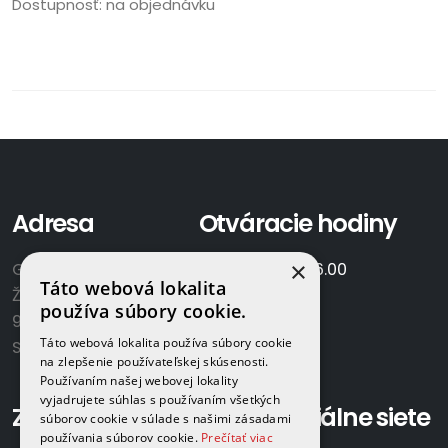
Dostupnosť:
na objednávku
Adresa
Otváracie hodiny
×
GAMAPLYN s.r.o.
Po-Pia:
7.00 - 16.00
Táto webová lokalita
Železničná 570/8
So:
8.00-12.00
používa súbory cookie.
922 02 Krakovany
Táto webová lokalita používa súbory cookie
Slovensko
na zlepšenie používateľskej skúsenosti.
Používaním našej webovej lokality
vyjadrujete súhlas s používaním všetkých
Zavolajte nám:
Sociálne siete
súborov cookie v súlade s našimi zásadami
používania súborov cookie.
Prečítať viac