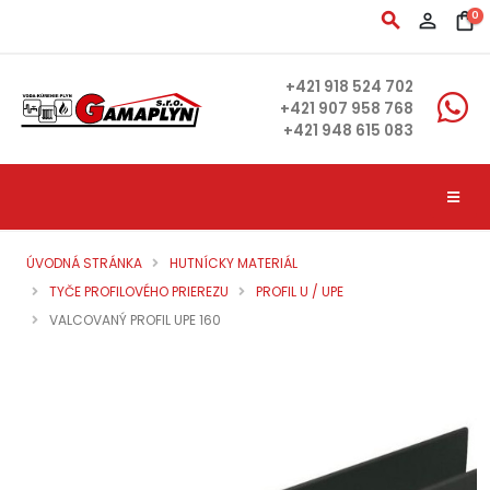
search
person_outline
shopping_bag
0
+421 918 524 702
+421 907 958 768
+421 948 615 083
ÚVODNÁ STRÁNKA
HUTNÍCKY MATERIÁL
TYČE PROFILOVÉHO PRIEREZU
PROFIL U / UPE
VALCOVANÝ PROFIL UPE 160