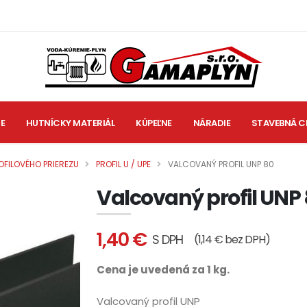
IE
HUTNÍCKY MATERIÁL
KÚPEĽNE
NÁRADIE
STAVEBNÁ C
OFILOVÉHO PRIEREZU
PROFIL U / UPE
VALCOVANÝ PROFIL UNP 80
Valcovaný profil UNP
1,40 €
S DPH
(1,14 € bez DPH)
Cena je uvedená za 1 kg.
Valcovaný profil UNP