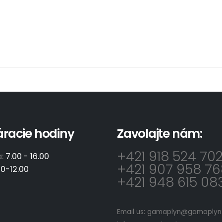
áracie hodiny
Zavolajte nám:
+421 918 524 70
a:
7.00 - 16.00
+421 907 958 76
00-12.00
+421 948 615 08
Email us:
gamaplyn@gamaplyn.