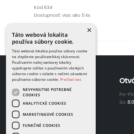
Kód
634
Dostupnosť:
viac ako 5 ks
×
Táto webová lokalita
používa súbory cookie.
Táto webová lokalita používa súbory cookie
na zlepšenie používateľskej skúsenosti.
Používaním našej webovej lokality
vyjadrujete súhlas s používaním všetkých
súborov cookie v súlade s našimi zásadami
Adresa
Otv
používania súborov cookie.
Prečítať viac
NEVYHNUTNE POTREBNÉ
GAMAPLYN s.r.o.
Po-Pi
COOKIES
Železničná 570/8
So:
8.
ANALYTICKÉ COOKIES
922 02 Krakovany
MARKETINGOVÉ COOKIES
Slovensko
FUNKČNÉ COOKIES