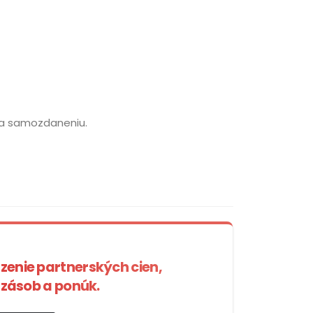
ha samozdaneniu.
azenie partnerských cien,
zásob a ponúk.