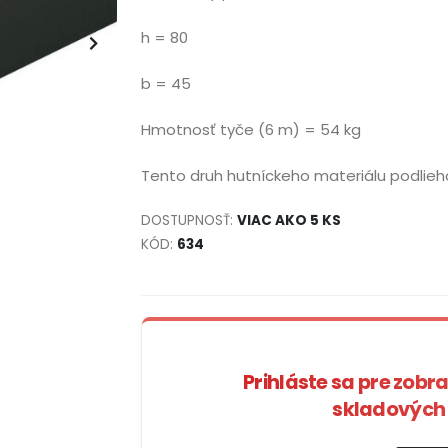
h = 80
b = 45
Hmotnosť tyče (6 m) = 54 kg
Tento druh hutníckeho materiálu podlie
DOSTUPNOSŤ:
VIAC AKO 5 KS
KÓD:
634
Prihláste sa pre zobr
skladových 