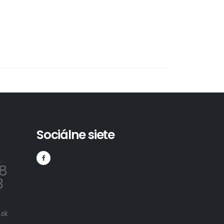
Sociálne siete
2
8
3
sk