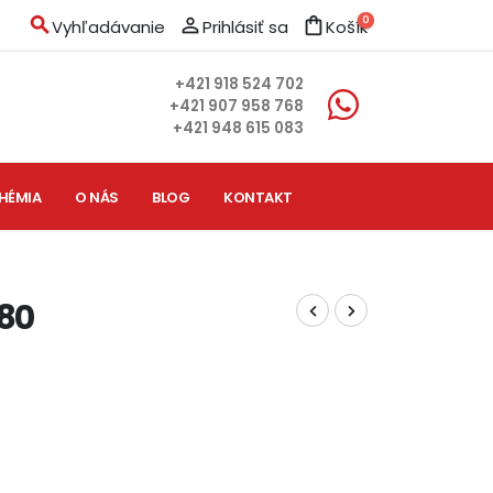
search
person_outline
shopping_bag
0
Vyhľadávanie
Prihlásiť sa
Košík
+421 918 524 702
+421 907 958 768
+421 948 615 083
HÉMIA
O NÁS
BLOG
KONTAKT
 80