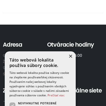
Adresa
Otváracie hodiny
×
GAMAPLYN s.r.o.
Po-Pia:
7.00 - 16.00
Táto webová lokalita
Železničná 570/8
So:
8.00-12.00
používa súbory cookie.
922 02 Krakovany
Táto webová lokalita používa súbory cookie
Slovensko
na zlepšenie používateľskej skúsenosti.
Používaním našej webovej lokality
vyjadrujete súhlas s používaním všetkých
Zavolajte nám:
Sociálne siete
súborov cookie v súlade s našimi zásadami
používania súborov cookie.
Prečítať viac
+421 918 524 702
NEVYHNUTNE POTREBNÉ