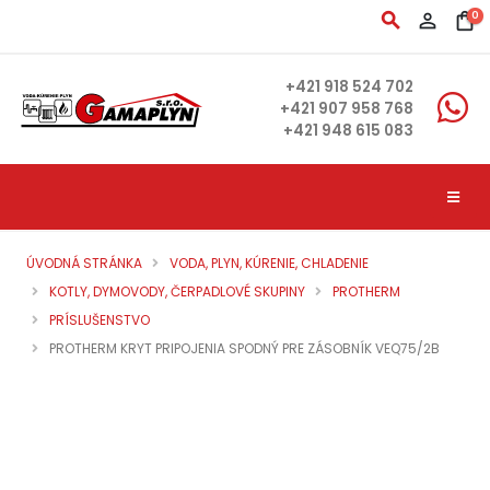
search
person_outline
shopping_bag
0
+421 918 524 702
+421 907 958 768
+421 948 615 083
ÚVODNÁ STRÁNKA
VODA, PLYN, KÚRENIE, CHLADENIE
KOTLY, DYMOVODY, ČERPADLOVÉ SKUPINY
PROTHERM
PRÍSLUŠENSTVO
PROTHERM KRYT PRIPOJENIA SPODNÝ PRE ZÁSOBNÍK VEQ75/2B