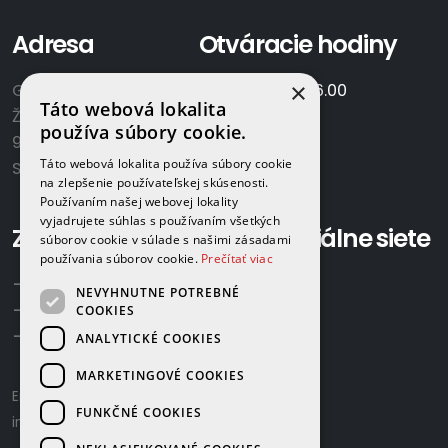
Adresa
Otváracie hodiny
×
GAMAPLYN s.r.o.
Po-Pia:
7.00 - 16.00
Táto webová lokalita
Železničná 570/8
So:
8.00-12.00
používa súbory cookie.
922 02 Krakovany
Táto webová lokalita používa súbory cookie
Slovensko
na zlepšenie používateľskej skúsenosti.
Používaním našej webovej lokality
vyjadrujete súhlas s používaním všetkých
Zavolajte nám:
Sociálne siete
súborov cookie v súlade s našimi zásadami
používania súborov cookie.
Prečítať viac
+421 918 524 702
NEVYHNUTNE POTREBNÉ
+421 907 958 768
COOKIES
+421 948 615 083
ANALYTICKÉ COOKIES
MARKETINGOVÉ COOKIES
Email us:
gamaplyn@gamaplyn.sk
FUNKČNÉ COOKIES
info@gamaplyn.sk