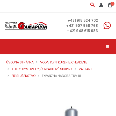
search
person_outline
shopping_bag
0
+421 918 524 702
+421 907 958 768
+421 948 615 083
ÚVODNÁ STRÁNKA
VODA, PLYN, KÚRENIE, CHLADENIE
KOTLY, DYMOVODY, ČERPADLOVÉ SKUPINY
VAILLANT
PRÍSLUŠENSTVO
EXPANZNÁ NÁDOBA TUV 8L