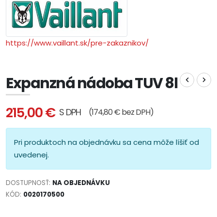
https://www.vaillant.sk/pre-zakaznikov/
Expanzná nádoba TUV 8l
215,00 €
S DPH
(174,80 € bez DPH)
Pri produktoch na objednávku sa cena môže líšiť od
uvedenej.
DOSTUPNOSŤ:
NA OBJEDNÁVKU
KÓD:
0020170500