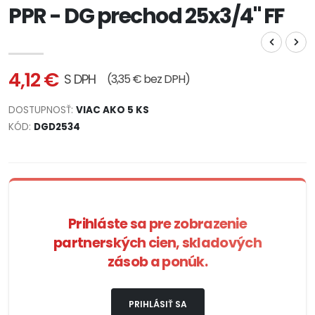
PPR - DG prechod 25x3/4" FF
4,12 €
S DPH
(3,35 € bez DPH)
DOSTUPNOSŤ:
VIAC AKO 5 KS
KÓD:
DGD2534
Prihláste sa pre zobrazenie
partnerských cien, skladových
zásob a ponúk.
PRIHLÁSIŤ SA