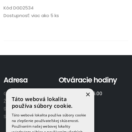
Kód
DGD2534
Dostupnosť:
viac ako 5 ks
Adresa
Otváracie hodiny
×
GAMAPLYN s.r.o.
Po-Pia:
7.00 - 16.00
Táto webová lokalita
Železničná 570/8
So:
8.00-12.00
používa súbory cookie.
922 02 Krakovany
Táto webová lokalita používa súbory cookie
Slovensko
na zlepšenie používateľskej skúsenosti.
Používaním našej webovej lokality
vyjadrujete súhlas s používaním všetkých