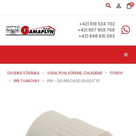
search
person_outline
shopping_bag
0
+421 918 524 702
+421 907 958 768
+421 948 615 083
ÚVODNÁ STRÁNKA
VODA, PLYN, KÚRENIE, CHLADENIE
FITINGY
PPR TVAROVKY
PPR - DG PRECHOD 25X3/4" FF