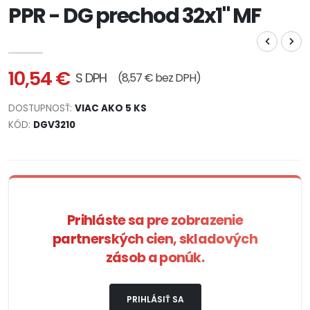
PPR - DG prechod 32x1" MF
10,54 €
S DPH
(8,57 € bez DPH)
DOSTUPNOSŤ:
VIAC AKO 5 KS
KÓD:
DGV3210
Prihláste sa pre zobrazenie
partnerských cien, skladových
zásob a ponúk.
PRIHLÁSIŤ SA