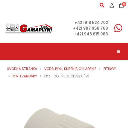
search
person_outline
shopping_bag
0
+421 918 524 702
+421 907 958 768
+421 948 615 083
ÚVODNÁ STRÁNKA
VODA, PLYN, KÚRENIE, CHLADENIE
FITINGY
PPR TVAROVKY
PPR - DG PRECHOD 32X1" MF