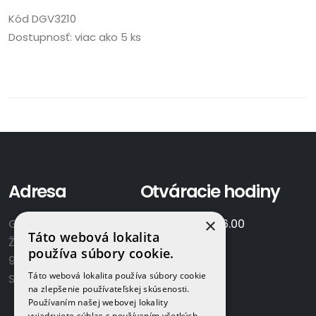
Kód
DGV3210
Dostupnosť:
viac ako 5 ks
Adresa
Otváracie hodiny
×
GAMAPLYN s.r.o.
Po-Pia:
7.00 - 16.00
Táto webová lokalita
Železničná 570/8
So:
8.00-12.00
používa súbory cookie.
922 02 Krakovany
Táto webová lokalita používa súbory cookie
Slovensko
na zlepšenie používateľskej skúsenosti.
Používaním našej webovej lokality
vyjadrujete súhlas s používaním všetkých