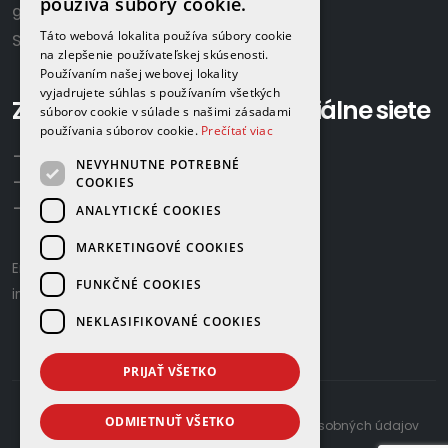
používa súbory cookie.
922 02 Krakovany
Táto webová lokalita používa súbory cookie
Slovensko
na zlepšenie používateľskej skúsenosti.
Používaním našej webovej lokality
vyjadrujete súhlas s používaním všetkých
Zavolajte nám:
Sociálne siete
súborov cookie v súlade s našimi zásadami
používania súborov cookie.
Prečítať viac
+421 918 524 702
NEVYHNUTNE POTREBNÉ
+421 907 958 768
COOKIES
+421 948 615 083
ANALYTICKÉ COOKIES
MARKETINGOVÉ COOKIES
Email us:
gamaplyn@gamaplyn.sk
FUNKČNÉ COOKIES
info@gamaplyn.sk
NEKLASIFIKOVANÉ COOKIES
PRIJAŤ VŠETKO
ODMIETNUŤ VŠETKO
developed by
© 2026 |
Zásady ochrany osobných údajov