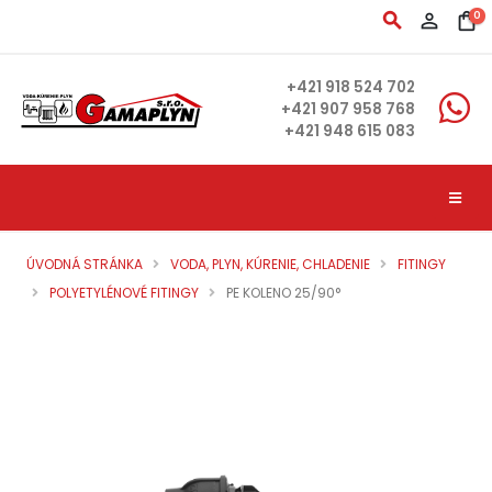
search
person_outline
shopping_bag
0
+421 918 524 702
+421 907 958 768
+421 948 615 083
ÚVODNÁ STRÁNKA
VODA, PLYN, KÚRENIE, CHLADENIE
FITINGY
POLYETYLÉNOVÉ FITINGY
PE KOLENO 25/90°