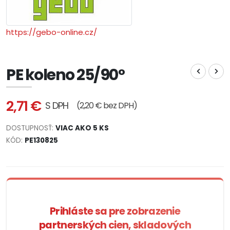
https://gebo-online.cz/
PE koleno 25/90°
2,71 €
S DPH
(2,20 € bez DPH)
DOSTUPNOSŤ:
VIAC AKO 5 KS
KÓD:
PE130825
Prihláste sa pre zobrazenie
partnerských cien, skladových