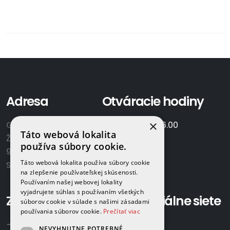
Adresa
Otváracie hodiny
×
GAMAPLYN s.r.o.
Po-Pia:
7.00 - 16.00
Táto webová lokalita
Železničná 570/8
So:
8.00-12.00
používa súbory cookie.
922 02 Krakovany
Táto webová lokalita používa súbory cookie
Slovensko
na zlepšenie používateľskej skúsenosti.
Používaním našej webovej lokality
vyjadrujete súhlas s používaním všetkých
Zavolajte nám:
Sociálne siete
súborov cookie v súlade s našimi zásadami
používania súborov cookie.
Prečítať viac
+421 918 524 702
NEVYHNUTNE POTREBNÉ