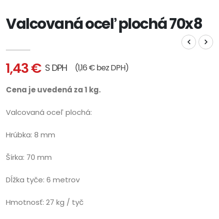
Valcovaná oceľ plochá 70x8
1,43 €
S DPH
(1,16 € bez DPH)
Cena je uvedená za 1 kg.
Valcovaná oceľ plochá:
Hrúbka: 8 mm
Šírka: 70 mm
Dĺžka tyče: 6 metrov
Hmotnosť: 27 kg / tyč