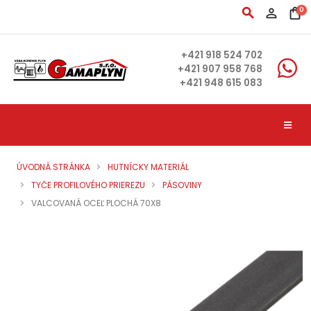
search
person_outline
shopping_bag
0
+421 918 524 702
+421 907 958 768
+421 948 615 083
ÚVODNÁ STRÁNKA
HUTNÍCKY MATERIÁL
TYČE PROFILOVÉHO PRIEREZU
PÁSOVINY
VALCOVANÁ OCEĽ PLOCHÁ 70X8