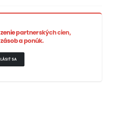
azenie partnerských cien,
zásob a ponúk.
LÁSIŤ SA