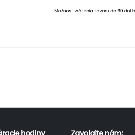
Možnosť vrátenia tovaru do 60 dní 
áracie hodiny
Zavolajte nám: