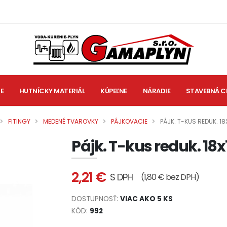
IE
HUTNÍCKY MATERIÁL
KÚPEĽNE
NÁRADIE
STAVEBNÁ C
FITINGY
MEDENÉ TVAROVKY
PÁJKOVACIE
PÁJK. T-KUS REDUK. 18
Pájk. T-kus reduk. 18x
2,21 €
S DPH
(1,80 € bez DPH)
DOSTUPNOSŤ:
VIAC AKO 5 KS
KÓD:
992