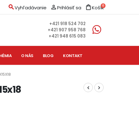
search
person_outline
shopping_bag
0
Vyhľadávanie
Prihlásiť sa
Košík
+421 918 524 702
+421 907 958 768
+421 948 615 083
HÉMIA
O NÁS
BLOG
KONTAKT
X15X18
15x18