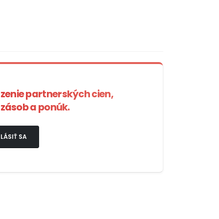
azenie partnerských cien,
zásob a ponúk.
LÁSIŤ SA