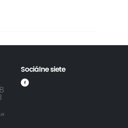
Sociálne siete
2
8
3
sk