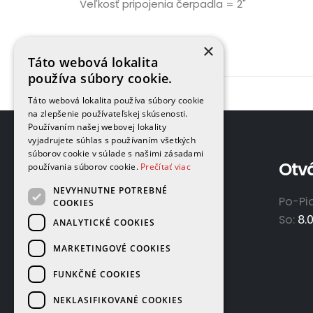
Veľkosť pripojenia čerpadla = 2"
×
Táto webová lokalita
používa súbory cookie.
Táto webová lokalita používa súbory cookie
na zlepšenie používateľskej skúsenosti.
Používaním našej webovej lokality
vyjadrujete súhlas s používaním všetkých
súborov cookie v súlade s našimi zásadami
Adresa
Otv
používania súborov cookie.
Prečítať viac
NEVYHNUTNE POTREBNÉ
GAMAPLYN s.r.o.
Po-Pi
COOKIES
Železničná 570/8
So:
8.
ANALYTICKÉ COOKIES
922 02 Krakovany
MARKETINGOVÉ COOKIES
Slovensko
FUNKČNÉ COOKIES
NEKLASIFIKOVANÉ COOKIES