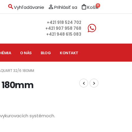
search
person_outline
shopping_bag
0
Vyhľadávanie
Prihlásiť sa
Košík
+421 918 524 702
+421 907 958 768
+421 948 615 083
HÉMIA
O NÁS
BLOG
KONTAKT
AQUART 32/6 180MM
6 180mm
 vykurovacích systémoch.