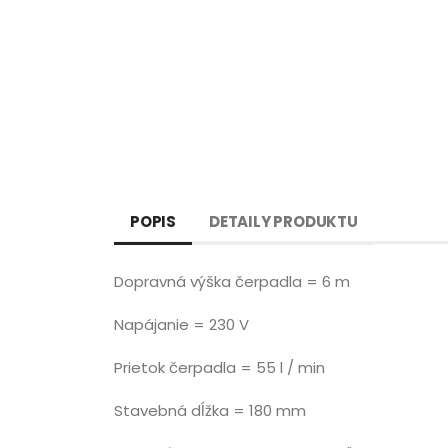
POPIS
DETAILY PRODUKTU
Dopravná výška čerpadla = 6 m
Napájanie = 230 V
Prietok čerpadla = 55 l / min
Stavebná dĺžka = 180 mm