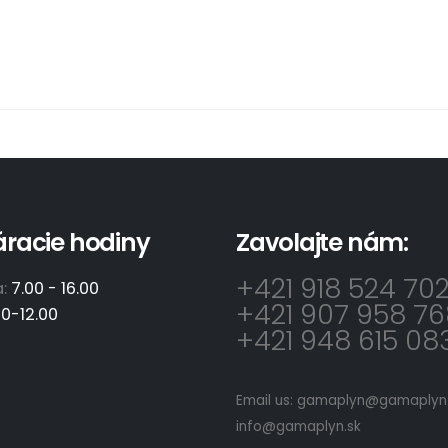
áracie hodiny
Zavolajte nám:
+421 918 524 70
a:
7.00 - 16.00
+421 907 958 76
00-12.00
+421 948 615 08
Email us:
gamaplyn@gamaplyn.
info@gamaplyn.sk