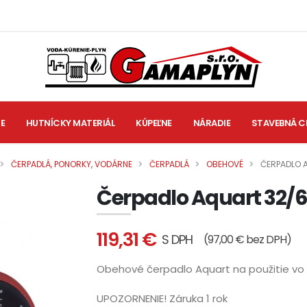
IE
HUTNÍCKY MATERIÁL
KÚPEĽNE
NÁRADIE
STAVEBNÁ C
ČERPADLÁ, PONORKY, VODÁRNE
ČERPADLÁ
OBEHOVÉ
ČERPADLO 
Čerpadlo Aquart 32/
119,31 €
S DPH
(97,00 € bez DPH)
Obehové čerpadlo Aquart na použitie vo
UPOZORNENIE! Záruka 1 rok