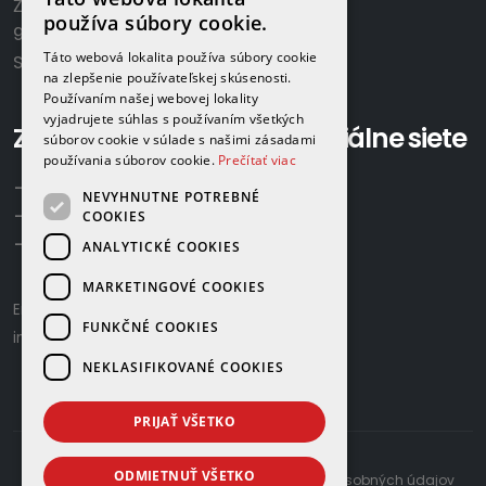
Železničná 570/8
So:
8.00-12.00
používa súbory cookie.
922 02 Krakovany
Táto webová lokalita používa súbory cookie
Slovensko
na zlepšenie používateľskej skúsenosti.
Používaním našej webovej lokality
vyjadrujete súhlas s používaním všetkých
Zavolajte nám:
Sociálne siete
súborov cookie v súlade s našimi zásadami
používania súborov cookie.
Prečítať viac
+421 918 524 702
NEVYHNUTNE POTREBNÉ
+421 907 958 768
COOKIES
+421 948 615 083
ANALYTICKÉ COOKIES
MARKETINGOVÉ COOKIES
Email us:
gamaplyn@gamaplyn.sk
FUNKČNÉ COOKIES
info@gamaplyn.sk
NEKLASIFIKOVANÉ COOKIES
PRIJAŤ VŠETKO
ODMIETNUŤ VŠETKO
developed by
© 2026 |
Zásady ochrany osobných údajov