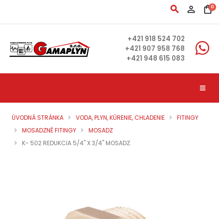
search
person_outline
shopping_bag
0
+421 918 524 702
+421 907 958 768
+421 948 615 083
ÚVODNÁ STRÁNKA
VODA, PLYN, KÚRENIE, CHLADENIE
FITINGY
MOSADZNÉ FITINGY
MOSADZ
K- 502 REDUKCIA 5/4" X 3/4" MOSADZ.