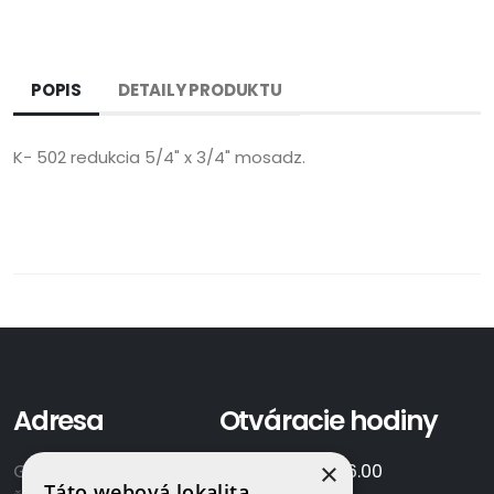
POPIS
DETAILY PRODUKTU
K- 502 redukcia 5/4" x 3/4" mosadz.
Adresa
Otváracie hodiny
×
GAMAPLYN s.r.o.
Po-Pia:
7.00 - 16.00
Táto webová lokalita