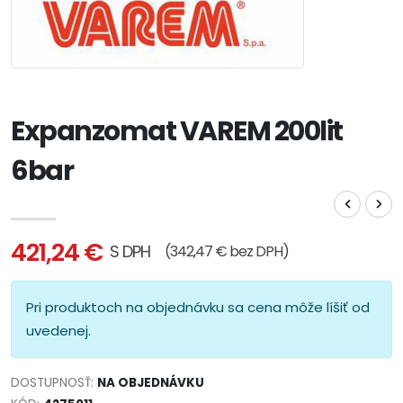
Expanzomat VAREM 200lit
6bar
421,24 €
S DPH
(342,47 € bez DPH)
Pri produktoch na objednávku sa cena môže líšiť od
uvedenej.
DOSTUPNOSŤ:
NA OBJEDNÁVKU