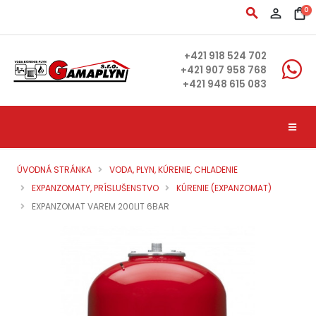
search
person_outline
shopping_bag
0
+421 918 524 702
+421 907 958 768
+421 948 615 083
ÚVODNÁ STRÁNKA
VODA, PLYN, KÚRENIE, CHLADENIE
EXPANZOMATY, PRÍSLUŠENSTVO
KÚRENIE (EXPANZOMAT)
EXPANZOMAT VAREM 200LIT 6BAR