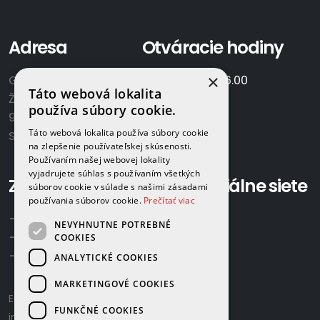
Adresa
Otváracie hodiny
×
GAMAPLYN s.r.o.
Po-Pia:
7.00 - 16.00
Táto webová lokalita
Železničná 570/8
So:
8.00-12.00
používa súbory cookie.
922 02 Krakovany
Táto webová lokalita používa súbory cookie
Slovensko
na zlepšenie používateľskej skúsenosti.
Používaním našej webovej lokality
vyjadrujete súhlas s používaním všetkých
Zavolajte nám:
Sociálne siete
súborov cookie v súlade s našimi zásadami
používania súborov cookie.
Prečítať viac
+421 918 524 702
NEVYHNUTNE POTREBNÉ
+421 907 958 768
COOKIES
+421 948 615 083
ANALYTICKÉ COOKIES
MARKETINGOVÉ COOKIES
Email us:
gamaplyn@gamaplyn.sk
FUNKČNÉ COOKIES
info@gamaplyn.sk