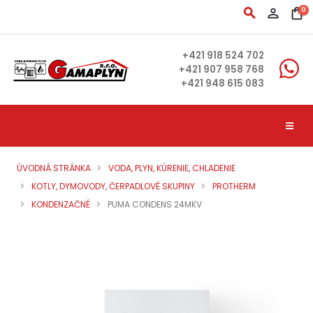
search
person_outline
shopping_bag
0
+421 918 524 702
+421 907 958 768
+421 948 615 083
ÚVODNÁ STRÁNKA
VODA, PLYN, KÚRENIE, CHLADENIE
KOTLY, DYMOVODY, ČERPADLOVÉ SKUPINY
PROTHERM
KONDENZAČNÉ
PUMA CONDENS 24MKV