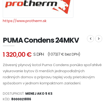
https://www.protherm.sk
PUMA Condens 24MKV
1 320,00 €
S DPH
(1 073,17 € bez DPH)
Závesný plynový kotol Puma Condens ponúka spoľahlivé
vykurovanie bytov či menších jednopodlažných
rodinných domov a prípravu teplej vody prietokovým
spôsobom v jednom kompaktnom zariadení.
DOSTUPNOSŤ:
MENEJ AKO 5 KS
KÓD:
8000021886