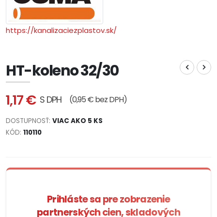
https://kanalizaciezplastov.sk/
HT-koleno 32/30
1,17 €
S DPH
(0,95 € bez DPH)
DOSTUPNOSŤ:
VIAC AKO 5 KS
KÓD:
110110
Prihláste sa pre zobrazenie
partnerských cien, skladových