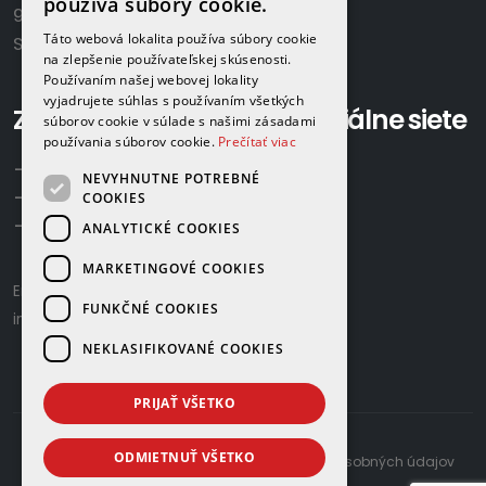
používa súbory cookie.
922 02 Krakovany
Táto webová lokalita používa súbory cookie
Slovensko
na zlepšenie používateľskej skúsenosti.
Používaním našej webovej lokality
vyjadrujete súhlas s používaním všetkých
Zavolajte nám:
Sociálne siete
súborov cookie v súlade s našimi zásadami
používania súborov cookie.
Prečítať viac
+421 918 524 702
NEVYHNUTNE POTREBNÉ
+421 907 958 768
COOKIES
+421 948 615 083
ANALYTICKÉ COOKIES
MARKETINGOVÉ COOKIES
Email us:
gamaplyn@gamaplyn.sk
FUNKČNÉ COOKIES
info@gamaplyn.sk
NEKLASIFIKOVANÉ COOKIES
PRIJAŤ VŠETKO
ODMIETNUŤ VŠETKO
developed by
© 2026 |
Zásady ochrany osobných údajov