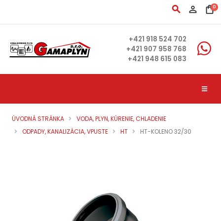
search
person_outline
shopping_bag
0
+421 918 524 702
+421 907 958 768
+421 948 615 083
ÚVODNÁ STRÁNKA
VODA, PLYN, KÚRENIE, CHLADENIE
ODPADY, KANALIZÁCIA, VPUSTE
HT
HT-KOLENO 32/30