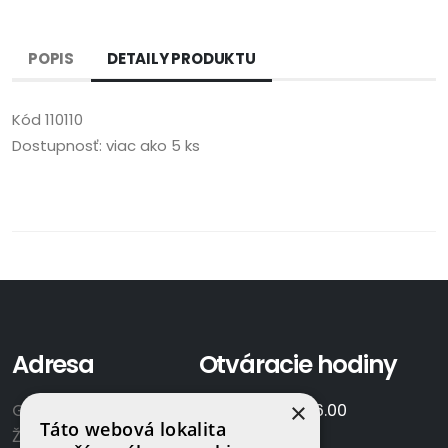
POPIS
DETAILY PRODUKTU
Kód
110110
Dostupnosť:
viac ako 5 ks
Adresa
Otváracie hodiny
×
GAMAPLYN s.r.o.
Po-Pia:
7.00 - 16.00
Táto webová lokalita
Železničná 570/8
So:
8.00-12.00