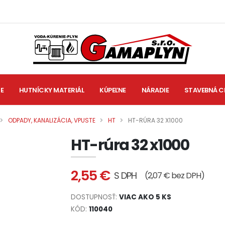
IE
HUTNÍCKY MATERIÁL
KÚPEĽNE
NÁRADIE
STAVEBNÁ C
ODPADY, KANALIZÁCIA, VPUSTE
HT
HT-RÚRA 32 X1000
HT-rúra 32 x1000
2,55 €
S DPH
(2,07 € bez DPH)
DOSTUPNOSŤ:
VIAC AKO 5 KS
KÓD:
110040