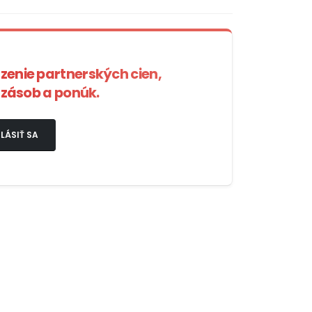
azenie partnerských cien,
zásob a ponúk.
LÁSIŤ SA