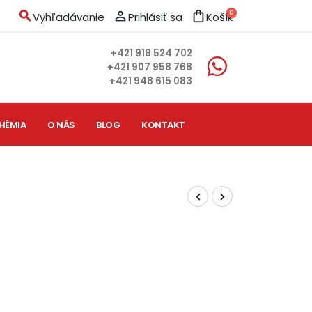
search
person_outline
shopping_bag
0
Vyhľadávanie
Prihlásiť sa
Košík
+421 918 524 702
+421 907 958 768
+421 948 615 083
HÉMIA
O NÁS
BLOG
KONTAKT