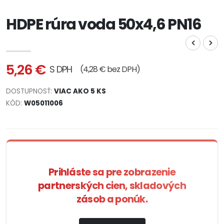
HDPE rúra voda 50x4,6 PN16
5,26 €
S DPH
(4,28 € bez DPH)
DOSTUPNOSŤ:
VIAC AKO 5 KS
KÓD:
W05011006
Prihláste sa pre zobrazenie
partnerských cien, skladových
zásob a ponúk.