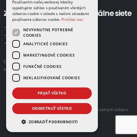
Používaním našej webovej lokality
vyjadrujete súhlas s používaním všetkých
Zavolajte nám:
Sociálne siete
súborov cookie v súlade s našimi zásadami
používania súborov cookie.
Prečítať viac
+421 918 524 702
NEVYHNUTNE POTREBNÉ
+421 907 958 768
COOKIES
+421 948 615 083
ANALYTICKÉ COOKIES
MARKETINGOVÉ COOKIES
Email us:
gamaplyn@gamaplyn.sk
FUNKČNÉ COOKIES
info@gamaplyn.sk
NEKLASIFIKOVANÉ COOKIES
PRIJAŤ VŠETKO
ODMIETNUŤ VŠETKO
developed by
© 2026 |
Zásady ochrany osobných údajov
ZOBRAZIŤ PODROBNOSTI