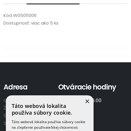
Kód
W05011006
Dostupnosť:
viac ako 5 ks
Adresa
Otváracie hodiny
×
GAMAPLYN s.r.o.
Po-Pia:
7.00 - 16.00
Táto webová lokalita
Železničná 570/8
So:
8.00-12.00
používa súbory cookie.
922 02 Krakovany
Táto webová lokalita používa súbory cookie
Slovensko
na zlepšenie používateľskej skúsenosti.