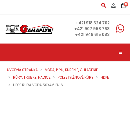
search
person_outline
shopping_bag
0
+421 918 524 702
+421 907 958 768
+421 948 615 083
ÚVODNÁ STRÁNKA
VODA, PLYN, KÚRENIE, CHLADENIE
RÚRY, TRUBKY, HADICE
POLYETYLÉNOVÉ RÚRY
HDPE
HDPE RÚRA VODA 50X4,6 PN16