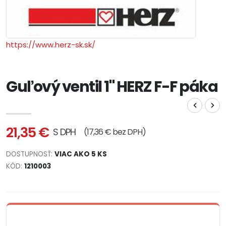
https://www.herz-sk.sk/
Guľový ventil 1" HERZ F-F páka
21,35 €
S DPH
(17,36 € bez DPH)
DOSTUPNOSŤ:
VIAC AKO 5 KS
KÓD:
1210003