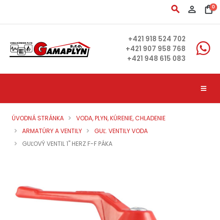
search
person_outline
shopping_bag
0
+421 918 524 702
+421 907 958 768
+421 948 615 083
ÚVODNÁ STRÁNKA
VODA, PLYN, KÚRENIE, CHLADENIE
ARMATÚRY A VENTILY
GUĽ. VENTILY VODA
GUĽOVÝ VENTIL 1" HERZ F-F PÁKA