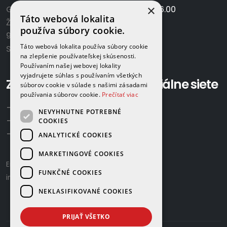
×
GAMAPLYN s.r.o.
Po-Pia:
7.00 - 16.00
Táto webová lokalita
Železničná 570/8
So:
8.00-12.00
používa súbory cookie.
922 02 Krakovany
Táto webová lokalita používa súbory cookie
Slovensko
na zlepšenie používateľskej skúsenosti.
Používaním našej webovej lokality
vyjadrujete súhlas s používaním všetkých
Zavolajte nám:
Sociálne siete
súborov cookie v súlade s našimi zásadami
používania súborov cookie.
Prečítať viac
+421 918 524 702
NEVYHNUTNE POTREBNÉ
+421 907 958 768
COOKIES
+421 948 615 083
ANALYTICKÉ COOKIES
MARKETINGOVÉ COOKIES
Email us:
gamaplyn@gamaplyn.sk
FUNKČNÉ COOKIES
info@gamaplyn.sk
NEKLASIFIKOVANÉ COOKIES
PRIJAŤ VŠETKO