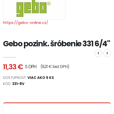
https://gebo-online.cz/
Gebo pozink. šróbenie 331 6/4"
11,33 €
S DPH
(9,21 € bez DPH)
DOSTUPNOSŤ:
VIAC AKO 5 KS
KÓD:
331-8V