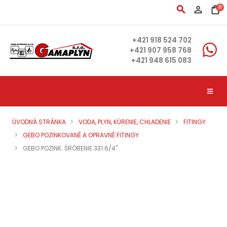
search
person_outline
shopping_bag
0
+421 918 524 702
+421 907 958 768
+421 948 615 083
ÚVODNÁ STRÁNKA
VODA, PLYN, KÚRENIE, CHLADENIE
FITINGY
GEBO POZINKOVANÉ A OPRAVNÉ FITINGY
GEBO POZINK. ŠRÓBENIE 331 6/4"