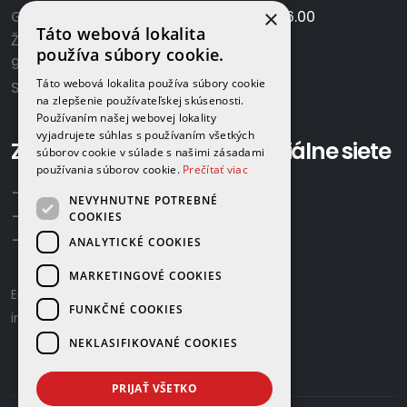
×
GAMAPLYN s.r.o.
Po-Pia:
7.00 - 16.00
Táto webová lokalita
Železničná 570/8
So:
8.00-12.00
používa súbory cookie.
922 02 Krakovany
Táto webová lokalita používa súbory cookie
Slovensko
na zlepšenie používateľskej skúsenosti.
Používaním našej webovej lokality
vyjadrujete súhlas s používaním všetkých
Zavolajte nám:
Sociálne siete
súborov cookie v súlade s našimi zásadami
používania súborov cookie.
Prečítať viac
+421 918 524 702
NEVYHNUTNE POTREBNÉ
+421 907 958 768
COOKIES
+421 948 615 083
ANALYTICKÉ COOKIES
MARKETINGOVÉ COOKIES
Email us:
gamaplyn@gamaplyn.sk
FUNKČNÉ COOKIES
info@gamaplyn.sk
NEKLASIFIKOVANÉ COOKIES
PRIJAŤ VŠETKO