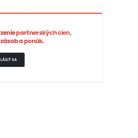
azenie partnerských cien,
zásob a ponúk.
LÁSIŤ SA