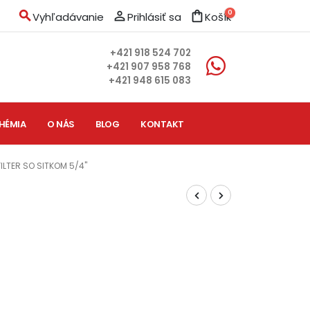
search
person_outline
shopping_bag
0
Vyhľadávanie
Prihlásiť sa
Košík
+421 918 524 702
+421 907 958 768
+421 948 615 083
HÉMIA
O NÁS
BLOG
KONTAKT
FILTER SO SITKOM 5/4"