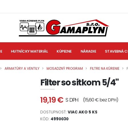
IE
HUTNÍCKY MATERIÁL
KÚPEĽNE
NÁRADIE
STAVEBNÁ C
ARMATÚRY A VENTILY
MOSADZNÝ PROGRAM
FILTRE NA KÚRENIE
Filter so sitkom 5/4"
19,19 €
S DPH
(15,60 € bez DPH)
DOSTUPNOSŤ:
VIAC AKO 5 KS
KÓD:
4990030