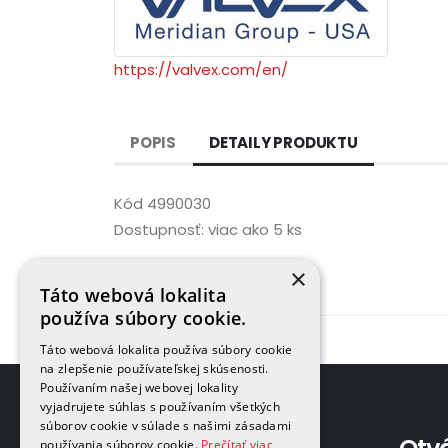
https://valvex.com/en/
POPIS
DETAILY PRODUKTU
Kód
4990030
Dostupnosť:
viac ako 5 ks
×
Táto webová lokalita
používa súbory cookie.
Táto webová lokalita používa súbory cookie
na zlepšenie používateľskej skúsenosti.
Používaním našej webovej lokality
vyjadrujete súhlas s používaním všetkých
súborov cookie v súlade s našimi zásadami
používania súborov cookie.
Prečítať viac