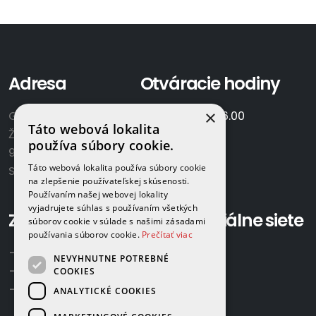
Adresa
Otváracie hodiny
×
GAMAPLYN s.r.o.
Po-Pia:
7.00 - 16.00
Táto webová lokalita
Železničná 570/8
So:
8.00-12.00
používa súbory cookie.
922 02 Krakovany
Táto webová lokalita používa súbory cookie
Slovensko
na zlepšenie používateľskej skúsenosti.
Používaním našej webovej lokality
vyjadrujete súhlas s používaním všetkých
Zavolajte nám:
Sociálne siete
súborov cookie v súlade s našimi zásadami
používania súborov cookie.
Prečítať viac
+421 918 524 702
NEVYHNUTNE POTREBNÉ
+421 907 958 768
COOKIES
+421 948 615 083
ANALYTICKÉ COOKIES