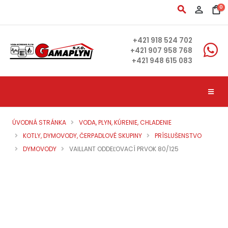
search
person_outline
shopping_bag
0
+421 918 524 702
+421 907 958 768
+421 948 615 083
ÚVODNÁ STRÁNKA
VODA, PLYN, KÚRENIE, CHLADENIE
KOTLY, DYMOVODY, ČERPADLOVÉ SKUPINY
PRÍSLUŠENSTVO
DYMOVODY
VAILLANT ODDEĽOVACÍ PRVOK 80/125